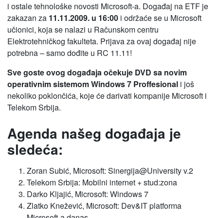
i ostale tehnološke novosti Microsoft-a. Događaj na ETF je
zakazan za
11.11.2009. u 16:00
i održaće se u Microsoft
učionici, koja se nalazi u Računskom centru
Elektrotehničkog fakulteta. Prijava za ovaj događaj nije
potrebna – samo dođite u RC 11.11!
Sve goste ovog događaja očekuje DVD sa novim
operativnim sistemom Windows 7 Proffesional
i još
nekoliko poklončića, koje će darivati kompanije Microsoft i
Telekom Srbija.
Agenda našeg događaja je
sledeća:
Zoran Subić, Microsoft: Sinergija@University v.2
Telekom Srbija: Mobilni internet + stud:zona
Darko Kljajić, Microsoft: Windows 7
Zlatko Knežević, Microsoft: Dev&IT platforma
Microsoft-a danas