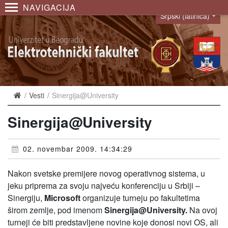
NAVIGACIJA
Srpski (latinica)
Language
Vesti
Sinergija@University
Sinergija@University
02. novembar 2009. 14:34:29
Nakon svetske premijere novog operativnog sistema, u
jeku priprema za svoju najveću konferenciju u Srbiji –
Sinergiju,
Microsoft
organizuje turneju po fakultetima
širom zemlje, pod imenom
Sinergija@University.
Na ovoj
turneji će biti predstavljene novine koje donosi novi OS, ali