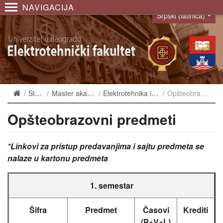
NAVIGACIJA
Srpski (latinica)
Language
Studiranje
Master akademske studije
Elektrotehnika i računarstvo 2019
Opšteobrazovni predmeti
Opšteobrazovni predmeti
*Linkovi za pristup predavanjima i sajtu predmeta se
nalaze u kartonu predmeta
1. semestar
Šifra
Predmet
Časovi
Krediti
(P+V+L)