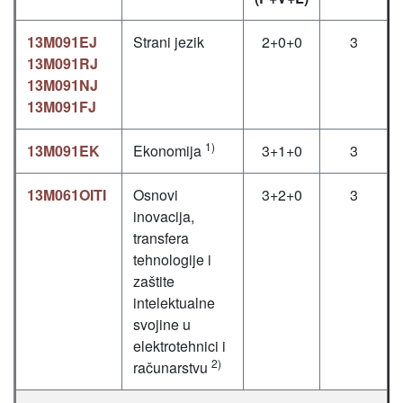
13M091EJ
Strani jezik
2+0+0
3
13M091RJ
13M091NJ
13M091FJ
1)
13M091EK
Ekonomija
3+1+0
3
13M061OITI
Osnovi
3+2+0
3
inovacija,
transfera
tehnologije i
zaštite
intelektualne
svojine u
elektrotehnici i
2)
računarstvu