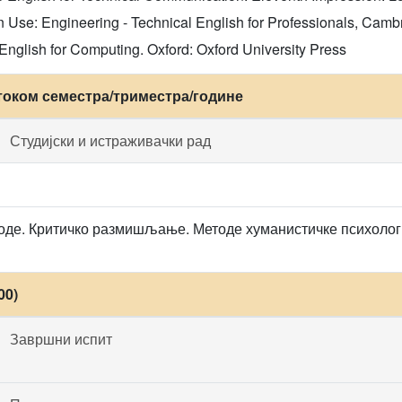
in Use: Engineering - Technical English for Professionals, Cam
English for Computing. Oxford: Oxford University Press
током семестра/триместра/године
Студијски и истраживачки рад
де. Критичко размишљање. Методе хуманистичке психологи
00)
Завршни испит