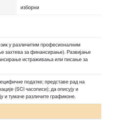
изборни
језик у различитим професионалним
ње захтева за финансирање). Развијање
нансирање истраживања или писање за
специфичне податке; представе рад на
ције (SCI часописи); да описују и
ју и тумаче различите графиконе.