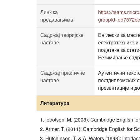
Линк ка
https://teams.mic
предавањима
groupId=dd7872bc
Садржај теоријске
Енглески за масте
наставе
електротехнике и
података за стат
Резимирање садр
Садржај практичне
Аутентични текст
наставе
постдипломских ст
презентације и д
Литература
Ibbotson, M. (2008): Cambridge English f
Armer, T. (2011): Cambridge English for S
Hutchinson, T. & A. Waters (1993): Interf