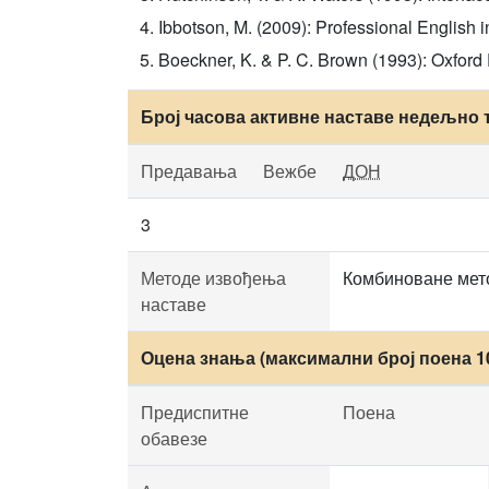
Ibbotson, M. (2009): Professional English 
Boeckner, K. & P. C. Brown (1993): Oxford 
Број часова активне наставе недељно 
Предавања
Вежбе
ДОН
3
Методе извођења
Комбиноване мето
наставе
Оцена знања (максимални број поена 1
Предиспитне
Поена
обавезе