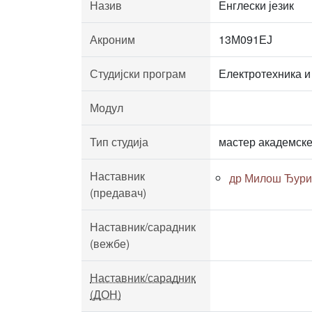
Назив
Енглески језик
Акроним
13М091ЕЈ
Студијски програм
Електротехника и
Модул
Тип студија
мастер академске
Наставник
др Милош Ђури
(предавач)
Наставник/сарадник
(вежбе)
Наставник/сарадник
(ДОН)