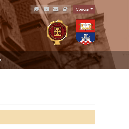
Српски
Language
А