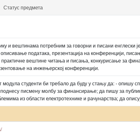
Статус предмета
езику и вештинама потребним за говорни и писани енглески 
. описивање података, презентација на конференцији, писа
, практичне вештине читања и писања, конкурисање за фи
езентовање на инжењерској конференцији.
 модула студенти би требало да буду у стању да: - опишу 
 поднесу писмену молбу за финансирање; да пишу за публика
блемима из области електротехнике и рачунарства; да опису
/