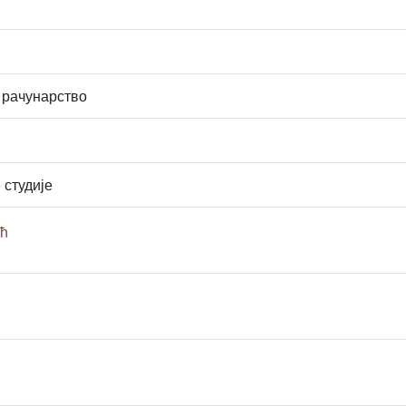
 рачунарство
 студије
ћ