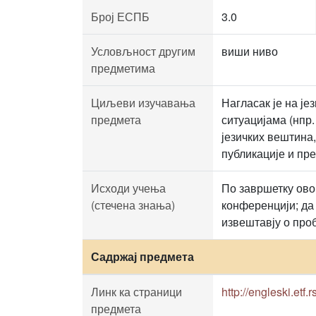
Број ЕСПБ
3.0
Условљност другим
виши ниво
предметима
Циљеви изучавања
Нагласак је на ј
предмета
ситуацијама (нпр
језичких вештина
публикације и пр
Исходи учења
По завршетку овог
(стечена знања)
конференцији; да
извештавју о про
Садржај предмета
Линк ка страници
http://engleski.etf.rs
предмета