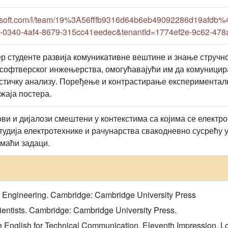
rosoft.com/l/team/19%3A56fffb9316d64b6eb49092286d19afdb%4
-0340-4af4-8679-315cc41eedec&tenantId=1774ef2e-9c62-478
р студенте развија комуникативне вештине и знање стручног
 софтверског инжењерства, омогућавајући им да комуницир
истичку анализу. Поређење и контрастирање експериментал
жаја постера.
ови и дијалози смештени у контекстима са којима се електр
удија електротехнике и рачунарства свакодневно сусрећу у 
омаћи задаци.
or Engineering. Cambridge: Cambridge University Press
cientists. Cambridge: Cambridge University Press.
ace English for Technical Communication. Eleventh Impression.