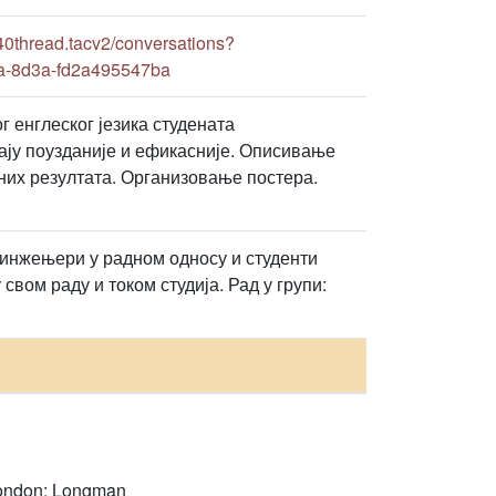
0thread.tacv2/conversations?
a-8d3a-fd2a495547ba
 енглеског језика студената
ају поузданије и ефикасније. Описивање
них резултата. Организовање постера.
оинжењери у радном односу и студенти
свом раду и током студија. Рад у групи:
 London: Longman