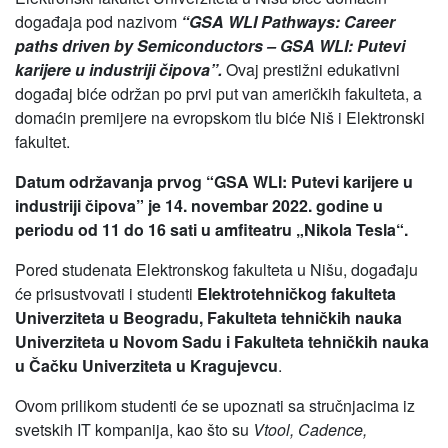
događaja pod nazivom
“GSA WLI Pathways: Career
paths driven by Semiconductors – GSA WLI: Putevi
karijere u industriji čipova”.
Ovaj prestižni edukativni
događaj biće održan po prvi put van američkih fakulteta, a
domaćin premijere na evropskom tlu biće Niš i Elektronski
fakultet.
Datum održavanja prvog “GSA WLI: Putevi karijere u
industriji čipova” je 14. novembar 2022. godine u
periodu od 11 do 16 sati u amfiteatru „Nikola Tesla“.
Pored studenata Elektronskog fakulteta u Nišu, događaju
će prisustvovati i studenti
Elektrotehničkog fakulteta
Univerziteta u Beogradu, Fakulteta tehničkih nauka
Univerziteta u Novom Sadu i Fakulteta tehničkih nauka
u Čačku Univerziteta u Kragujevcu
.
Ovom prilikom studenti će se upoznati sa stručnjacima iz
svetskih IT kompanija, kao što su
Vtool, Cadence,