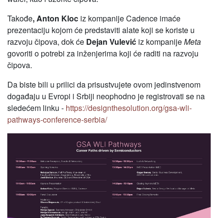
Takođe
, Anton Kloc
iz kompanije Cadence imaće
prezentaciju kojom će predstaviti alate koji se koriste u
razvoju čipova, dok će
Dejan Vulević
iz kompanije
Meta
govoriti o potrebi za inženjerima koji će raditi na razvoju
čipova.
Da biste bili u prilici da prisustvujete ovom jedinstvenom
događaju u Evropi i Srbiji neophodno je registrovati se na
sledećem linku -
https://designthesolution.org/gsa-wli-
pathways-conference-serbia/