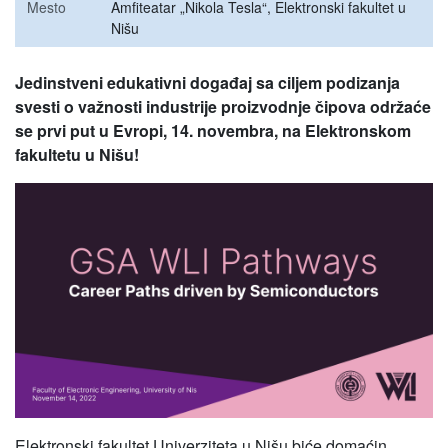
Mesto
Amfiteatar „Nikola Tesla“, Elektronski fakultet u
Nišu
Jedinstveni edukativni događaj sa ciljem podizanja
svesti o važnosti industrije proizvodnje čipova održaće
se prvi put u Evropi, 14. novembra, na Elektronskom
fakultetu u Nišu!
Elektronski fakultet Univerziteta u Nišu biće domaćin