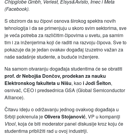
Chipglobe Gmbh, Veriest, Elsys&Avisto, Imec i Meta
(Facebook).
S obzirom da su čipovi osnova širokog spektra novih
tehnologija i da se primenjuju u skoro svim sektorima, sve
je veća potreba za različitim čipovima u svetu, pa samim
tim i za inženjerima koji će raditi na razvoju čipova. Sve to
pokazuje da je jedan ovakav događaj izuzetno važan za
naše sadašnje studente, a buduće inženjere.
Na samom otvaranju događaja studentima će se obratiti
prof. dr Nebojša Dončov, prodekan za nauku
Elektronskog fakulteta u Nišu
, kao
i Jodi Šelton
,
osnivač, CEO i predsednica GSA (Global Semiconductor
Alliance).
Čitavu ideju o održavanju jednog ovakvog događaja u
Srbiji pokrenula je
Olivera Stojanović
, VP u kompaniji
Vtool
, koja će biti moderator panel diskusije kroz koju će
studentima približiti rad u ovoj industriji.