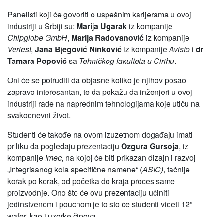
Panelisti koji će govoriti o uspešnim karijerama u ovoj
industriji u Srbiji su:
Marija Ugarak
iz kompanije
Chipglobe GmbH
,
Marija Radovanović
iz kompanije
Veriest
,
Jana Bjegović Ninković
iz kompanije
Avisto
i
dr
Tamara Popović
sa
Tehničkog fakulteta u Cirihu
.
Oni će se potruditi da objasne koliko je njihov posao
zapravo interesantan, te da pokažu da inženjeri u ovoj
industriji rade na naprednim tehnologijama koje utiču na
svakodnevni život.
Studenti će takođe na ovom izuzetnom događaju imati
priliku da pogledaju prezentaciju
Ozgura Gursoja
, iz
kompanije
Imec
, na kojoj će biti prikazan dizajn i razvoj
„Integrisanog kola specifične namene“ (
ASIC)
, tačnije
korak po korak, od početka do kraja proces same
proizvodnje. Ono što će ovu prezentaciju učiniti
jedinstvenom i poučnom je to što će studenti videti 12”
wafer, kao i uzorke čipova.