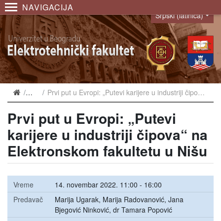
NAVIGACIJA
Srpski (latinica)
Language
Najave
Prvi put u Evropi: „Putevi karijere u industriji čipova“ na Elektronskom fakultetu u Nišu
Prvi put u Evropi: „Putevi
karijere u industriji čipova“ na
Elektronskom fakultetu u Nišu
Vreme
14. novembar 2022. 11:00 - 16:00
Predavač
Marija Ugarak, Marija Radovanović, Jana
Bjegović Ninković, dr Tamara Popović