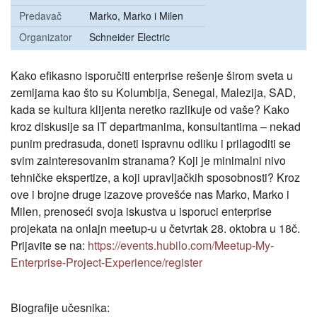
Predavač
Marko, Marko i Milen
Organizator
Schneider Electric
Kako efikasno isporučiti enterprise rešenje širom sveta u
zemljama kao što su Kolumbija, Senegal, Malezija, SAD,
kada se kultura klijenta neretko razlikuje od vaše? Kako
kroz diskusije sa IT departmanima, konsultantima – nekad
punim predrasuda, doneti ispravnu odliku i prilagoditi se
svim zainteresovanim stranama? Koji je minimalni nivo
tehničke ekspertize, a koji upravljačkih sposobnosti? Kroz
ove i brojne druge izazove provešće nas Marko, Marko i
Milen, prenoseći svoja iskustva u isporuci enterprise
projekata na onlajn meetup-u u četvrtak 28. oktobra u 18č.
Prijavite se na:
https://events.hubilo.com/Meetup-My-
Enterprise-Project-Experience/register
Biografije učesnika: