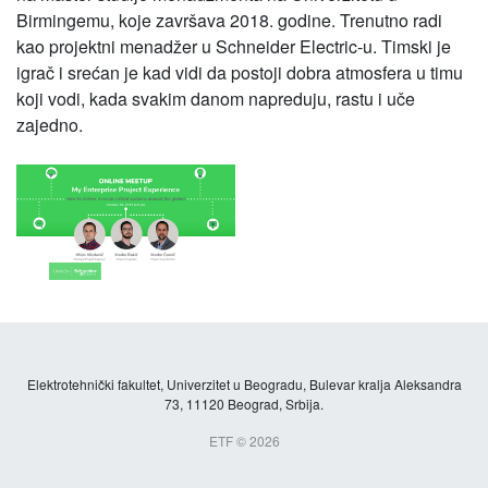
Birmingemu, koje završava 2018. godine. Trenutno radi
kao projektni menadžer u Schneider Electric-u. Timski je
igrač i srećan je kad vidi da postoji dobra atmosfera u timu
koji vodi, kada svakim danom napreduju, rastu i uče
zajedno.
Elektrotehnički fakultet, Univerzitet u Beogradu, Bulevar kralja Aleksandra
73, 11120 Beograd, Srbija.
ETF © 2026