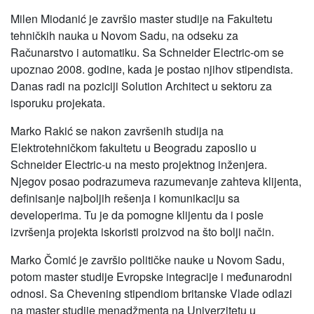
Milen Miodanić je završio master studije na Fakultetu
tehničkih nauka u Novom Sadu, na odseku za
Računarstvo i automatiku. Sa Schneider Electric-om se
upoznao 2008. godine, kada je postao njihov stipendista.
Danas radi na poziciji Solution Architect u sektoru za
isporuku projekata.
Marko Rakić se nakon završenih studija na
Elektrotehničkom fakultetu u Beogradu zaposlio u
Schneider Electric-u na mesto projektnog inženjera.
Njegov posao podrazumeva razumevanje zahteva klijenta,
definisanje najboljih rešenja i komunikaciju sa
developerima. Tu je da pomogne klijentu da i posle
izvršenja projekta iskoristi proizvod na što bolji način.
Marko Čomić je završio političke nauke u Novom Sadu,
potom master studije Evropske integracije i međunarodni
odnosi. Sa Chevening stipendiom britanske Vlade odlazi
na master studije menadžmenta na Univerzitetu u