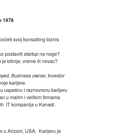
e 1978
apočeti svoj konsalting biznis
ko postaviti
startup
na noge?
 je bitnije, vreme ili novac?
yed, Business owner, Investor
oje karijere.
u uspešnu i raznovrsnu karijeru
n u malim i velikim firmama
ijih IT kompanija u Kanadi.
u Arizoni, USA. Karijeru je