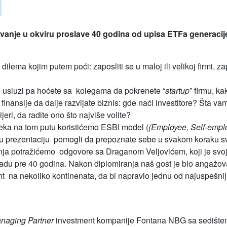
vanje u okviru proslave 40 godina od upisa ETFa generacij
 dilema kojim putem poći: zaposliti se u maloj ili velikoj firmi, z
i usluzi pa hoćete sa kolegama da pokrenete “
startup
” firmu, ka
finansije da dalje razvijate biznis: gde naći investitore? Šta vam
ijeri, da radite ono što najviše volite?
čeka na tom putu koristićemo ESBI model (
(Employee, Self-emplo
ku prezentaciju pomogli da prepoznate sebe u svakom koraku sv
ja potražićemo odgovore sa Draganom Veljovićem, koji je svoj
u pre 40 godina. Nakon diplomiranja naš gost je bio angažova
ant na nekoliko kontinenata, da bi napravio jednu od najuspešn
naging Partner
investment kompanije Fontana NBG sa sedištem 