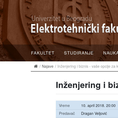
FAKULTET
STUDIRANJE
NAUK
Najave
Inženjering i biznis - vaše opcije za 
Inženjering i bi
Vreme
10. april 2018. 20:00
Predavač
Dragan Veljović