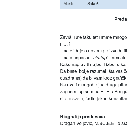
Mesto
Sala 61
Preda
Završili ste fakultet i imate mnogo
ili…?
Imate ideje o novom proizvodu il
Imate uspešan “
startup
”, nemate 
Kako napraviti najbolji izbor u kar
Da biste bolje razumeli šta vas 
quadrants) da bi vam kroz grafič
Na ova i mnogobrojna druga pitan
započeo upisom na ETF u Beograd
širom sveta, radio jekao konsult
Biografija predavača
Dragan Veljović, M.SC.E.E. je
Ma