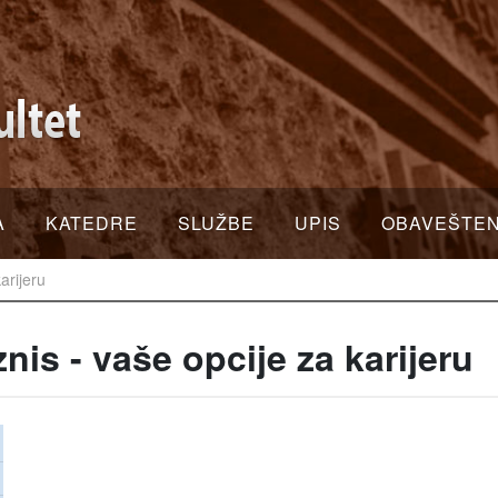
A
KATEDRE
SLUŽBE
UPIS
OBAVEŠTE
karijeru
znis - vaše opcije za karijeru