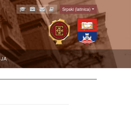
Srpski (latinica)
Language
NJA