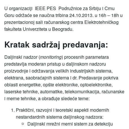
U organizaciji IEEE PES Podružnice za Srbiju i Crnu
Goru održaće se naučna tribina 24.10.2013. u 16h – 18h u
prezentacionoj sali računarskog centra Elektrotehničkog
fakulteta Univerziteta u Beogradu.
Kratak sadržaj predavanja:
Daljinski nadzor (
monitoring
) procesnih parametara
predstavlja moderan pristup u daljinskom nadzoru
proizvodnje i održavanja velikih industrijskih sistema,
elektrana, saobraćajnih sistema i dr. Predavanje pokriva
oblasti energetike, opšte elektronike, optoelektronike,
laserske tehnike, automatike, telekomunikacija, računarske
i merne tehnike, a obrađuje sledeće teme:
Praktični, razvojni i teoretski aspekti modernih
nestandardnih sistema daljinskog nadzora:
Daljinski mrežni merni sistem za detekciju