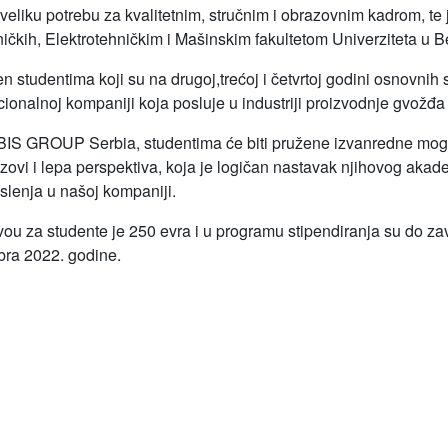
liku potrebu za kvalitetnim, stručnim i obrazovnim kadrom, te 
ničkih, Elektrotehničkim i Mašinskim fakultetom Univerziteta u
studentima koji su na drugoj,trećoj i četvrtoj godini osnovnih s
ionalnoj kompaniji koja posluje u industriji proizvodnje gvožđa i
IS GROUP Serbia, studentima će biti pružene izvanredne moguć
azovi i lepa perspektiva, koja je logičan nastavak njihovog aka
lenja u našoj kompaniji.
ou za studente je 250 evra i u programu stipendiranja su do zav
bra 2022. godine.