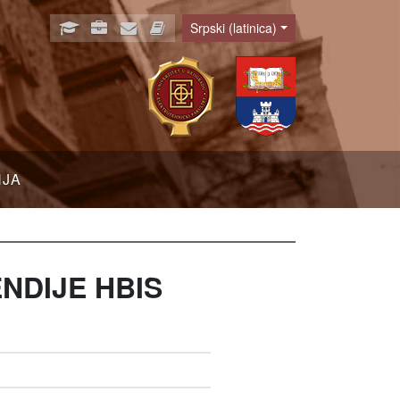
Srpski (latinica)
Language
NJA
NDIJE HBIS