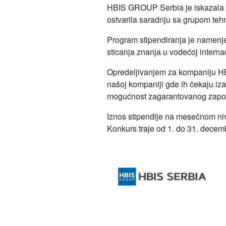
HBIS GROUP Serbia je iskazala ve
ostvarila saradnju sa grupom teh
Program stipendiranja je namenjen 
sticanja znanja u vodećoj internac
Opredeljivanjem za kompaniju HB
našoj kompaniji gde ih čekaju iz
mogućnost zagarantovanog zapos
Iznos stipendije na mesečnom niv
Konkurs traje od 1. do 31. decem