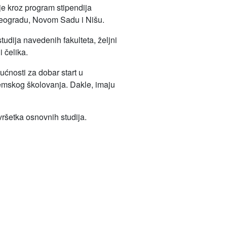
je kroz program stipendija
 Beogradu, Novom Sadu i Nišu.
tudija navedenih fakulteta, željni
 čelika.
nosti za dobar start u
demskog školovanja. Dakle, imaju
ršetka osnovnih studija.