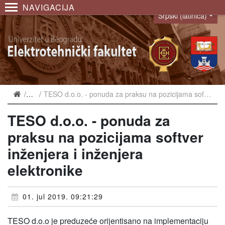
NAVIGACIJA
Srpski (latinica)
Language
Vesti
TESO d.o.o. - ponuda za praksu na pozicijama softver inženjera i inženjera elektronike
TESO d.o.o. - ponuda za
praksu na pozicijama softver
inženjera i inženjera
elektronike
01. jul 2019. 09:21:29
TESO d.o.o je preduzeće orijentisano na implementaciju