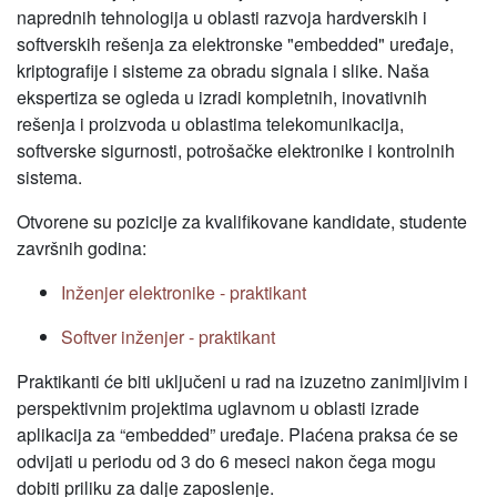
naprednih tehnologija u oblasti razvoja hardverskih i
softverskih rešenja za elektronske "embedded" uređaje,
kriptografije i sisteme za obradu signala i slike. Naša
ekspertiza se ogleda u izradi kompletnih, inovativnih
rešenja i proizvoda u oblastima telekomunikacija,
softverske sigurnosti, potrošačke elektronike i kontrolnih
sistema.
Otvorene su pozicije za kvalifikovane kandidate, studente
završnih godina:
Inženjer elektronike - praktikant
Softver inženjer - praktikant
Praktikanti će biti uključeni u rad na izuzetno zanimljivim i
perspektivnim projektima uglavnom u oblasti izrade
aplikacija za “embedded” uređaje. Plaćena praksa će se
odvijati u periodu od 3 do 6 meseci nakon čega mogu
dobiti priliku za dalje zaposlenje.