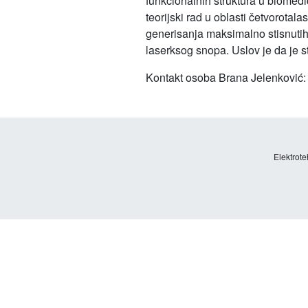
funkcionalnih struktura u biomedici
teorijski rad u oblasti četvorota
generisanja maksimalno stisnutih
laserksog snopa. Uslov je da je 
Kontakt osoba Brana Jelenković:
Elektrote