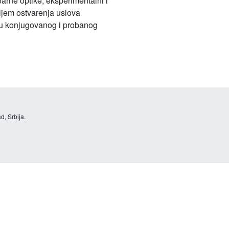
nearne optike, eksperimentalni i
iljem ostvarenja uslova
eđu konjugovanog i probanog
d, Srbija.