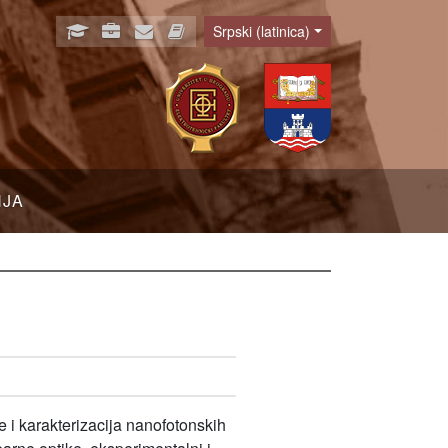
Srpski (latinica)
Language
NJA
e i karakterizacija nanofotonskih