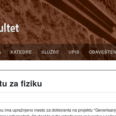
A
KATEDRE
SLUŽBE
UPIS
OBAVEŠTE
tu za fiziku
iziku ima upražnjeno mesto za doktoranta na projektu "Generisanj