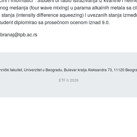
ni i informatici". Student bi radio istraživanja iz kvantne i neli
lasnog mešanja (four wave mixing) u parama alkalnih metala sa c
 stanja (intensity difference squeezing) i uvezanih stanja izm
student diplomirao sa prosečnom ocenom iznad 9.0.
 branaj@ipb.ac.rs
hnički fakultet, Univerzitet u Beogradu, Bulevar kralja Aleksandra 73, 11120 Beogra
ETF © 2026