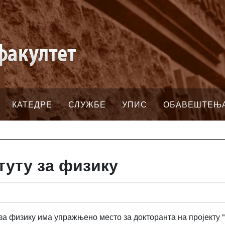
КАТЕДРЕ
СЛУЖБЕ
УПИС
ОБАВЕШТЕЊ
туту за физику
за физику има упражњено место за докторанта на пројекту 