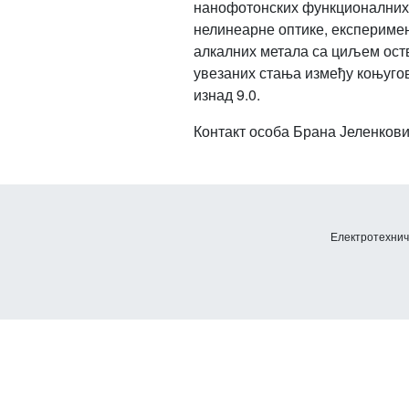
нанофотонских функционалних 
нелинеарне оптике, експеримен
алкалних метала са циљем оств
увезаних стања између коњугов
изнад 9.0.
Контакт особа Брана Јеленковић
Електротехничк