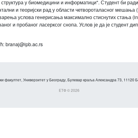
структура у биомедицини и информатици". Студент би ради
тални и теоријски рад у области четвороталасног мешања (f
арења услова генерисања максимално стиснутих стања (inten
аног и пробаног ласерксог снопа. Услов је да је студент д
: branaj@ipb.ac.rs
и факултет, Универзитет у Београду, Булевар краља Александра 73, 11120 Б
ЕТФ © 2026