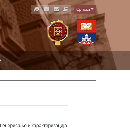
Српски
Language
А
"Генерисање и карактеризација