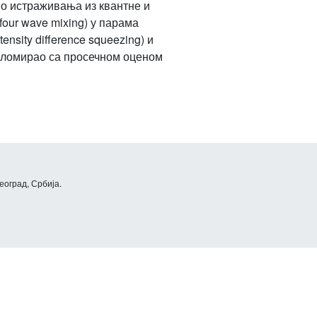
о истраживања из квантне и
our wave mixing) у парама
sity difference squeezing) и
ипломирао са просечном оценом
еоград, Србија.