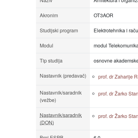
Naziv
Arhitektura i organi
Akronim
OT3AOR
Studijski program
Elektrotehnika i rač
Modul
modul Telekomunikac
Tip studija
osnovne akademske 
Nastavnik (predavač)
prof. dr Zaharije 
Nastavnik/saradnik
prof. dr Žarko Sta
(vežbe)
Nastavnik/saradnik
prof. dr Žarko Sta
(DON)
Broj ESPB
6.0