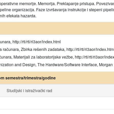
operativne memorije. Memorija. Preklapanje pristupa. Poveziva
ipeline organizacija. Faze izvršavanja instrukcije i stepeni pipe
nih efekata hazarda.
nara, http://rti/rti/ri3aor/index.html
ja računara, Zbirka rešenih zadataka, http://rti/rti/ri3aor/index.htm
unara, Materijali za laboratorijske vežbe, http://rti/rti/ri3aor/inde
nization and Design, The Hardware/Software Interface, Morgan
om semestra/trimestra/godine
Studijski i istraživački rad