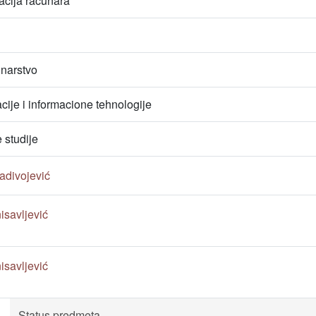
zacija računara
unarstvo
ije i informacione tehnologije
studije
Radivojević
nisavljević
nisavljević
Status predmeta