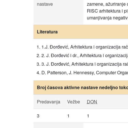
nastave
zamene, ažuriranje 
RISC arhitektura i p
umanjivanja negativ
Literatura
1.J. Đorđević, Arhitektura i organizacija raču
2. J. Đorđević i dr., Arhitektura i organizaci
3. J. Đorđević, Arhitektura i organizacija rač
D. Patterson, J. Hennessy, Computer Orga
Broj časova aktivne nastave nedeljno tok
Predavanja
Vežbe
DON
3
1
1