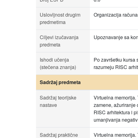
Uslovljnost drugim
Organizacija računa
predmetima
Ciljevi izučavanja
Upoznavanje sa konc
predmeta
Ishodi učenja
Po završetku kursa s
(stečena znanja)
razumeju RISC arhite
Sadržaj predmeta
Sadržaj teorijske
Virtuelna memorija. 
nastave
zamene, ažuriranje 
RISC arhitektura i p
umanjivanja negativ
Sadržaj praktične
Virtuelna memorija. 