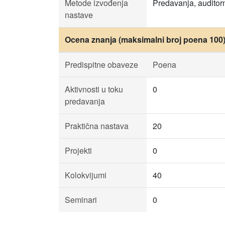
Metode izvođenja
Predavanja, auditorn
nastave
Ocena znanja (maksimalni broj poena 100
Predispitne obaveze
Poena
Aktivnosti u toku
0
predavanja
Praktična nastava
20
Projekti
0
Kolokvijumi
40
Seminari
0