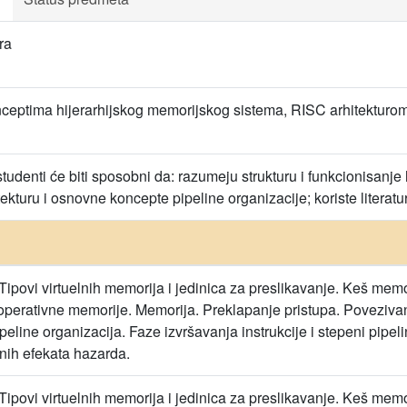
ra
eptima hijerarhijskog memorijskog sistema, RISC arhitekturom 
tudenti će biti sposobni da: razumeju strukturu i funkcionisanje
kturu i osnovne koncepte pipeline organizacije; koriste literatur
Tipovi virtuelnih memorija i jedinica za preslikavanje. Keš memo
operativne memorije. Memorija. Preklapanje pristupa. Poveziva
ipeline organizacija. Faze izvršavanja instrukcije i stepeni pipe
nih efekata hazarda.
Tipovi virtuelnih memorija i jedinica za preslikavanje. Keš memo