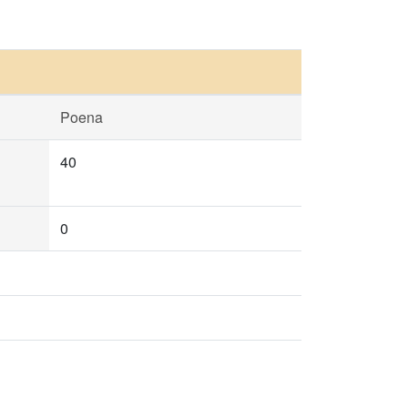
Poena
40
0