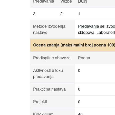
Predavanja
Vežbe
DON
3
2
1
Metode izvođenja
Predavanja se izvode
nastave
sklopova. Laboratori
Ocena znanja (maksimalni broj poena 100
Predispitne obaveze
Poena
Aktivnosti u toku
0
predavanja
Praktična nastava
0
Projekti
0
Kolokvijumi
40