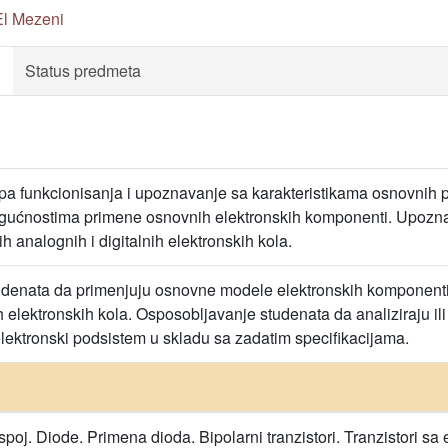
El Mezeni
Status predmeta
a funkcionisanja i upoznavanje sa karakteristikama osnovnih p
ućnostima primene osnovnih elektronskih komponenti. Upoznav
h analognih i digitalnih elektronskih kola.
denata da primenjuju osnovne modele elektronskih komponenti u
ih elektronskih kola. Osposobljavanje studenata da analiziraju il
 elektronski podsistem u skladu sa zadatim specifikacijama.
poj. Diode. Primena dioda. Bipolarni tranzistori. Tranzistori sa