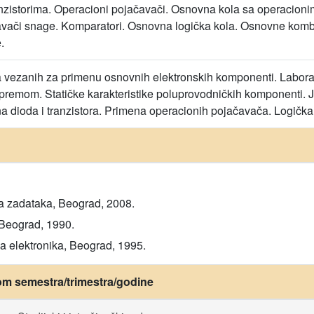
anzistorima. Operacioni pojačavači. Osnovna kola sa operacioni
ačavači snage. Komparatori. Osnovna logička kola. Osnovne kom
.
vezanih za primenu osnovnih elektronskih komponenti. Laborat
opremom. Statičke karakteristike poluprovodničkih komponenti.
a dioda i tranzistora. Primena operacionih pojačavača. Logička k
rka zadataka, Beograd, 2008.
, Beograd, 1990.
na elektronika, Beograd, 1995.
om semestra/trimestra/godine