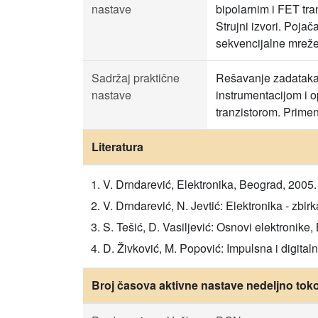
nastave
bipolarnim i FET tr
Strujni izvori. Poj
sekvencijalne mreže
Sadržaj praktične
Rešavanje zadataka 
nastave
instrumentacijom i 
tranzistorom. Primen
Literatura
V. Drndarević, Elektronika, Beograd, 2005.
V. Drndarević, N. Jevtić: Elektronika - zbi
S. Tešić, D. Vasiljević: Osnovi elektronike
D. Živković, M. Popović: Impulsna i digital
Broj časova aktivne nastave nedeljno tok