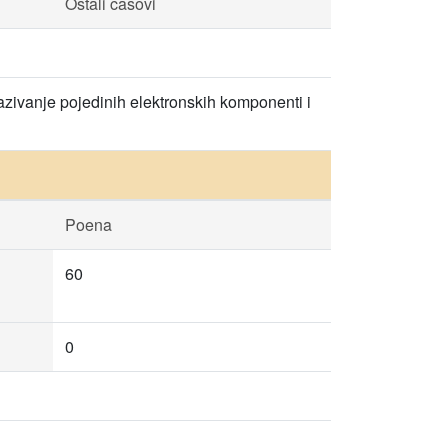
Ostali časovi
azivanje pojedinih elektronskih komponenti i
Poena
60
0