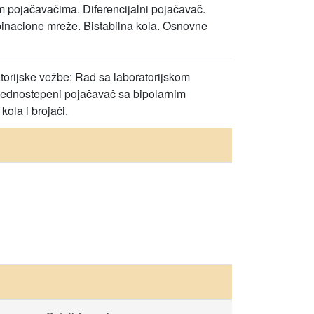
m pojačavačima. Diferencijalni pojačavač.
binacione mreže. Bistabilna kola. Osnovne
orijske vežbe: Rad sa laboratorijskom
 Jednostepeni pojačavač sa bipolarnim
ola i brojači.