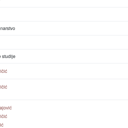
e
unarstvo
studije
ičić
ičić
Rajović
ičić
ić