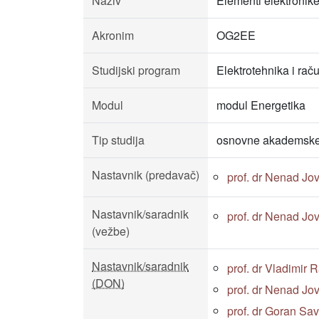
Naziv
Elementi elektronik
Akronim
OG2EE
Studijski program
Elektrotehnika i rač
Modul
modul Energetika
Tip studija
osnovne akademske 
Nastavnik (predavač)
prof. dr Nenad Jov
Nastavnik/saradnik
prof. dr Nenad Jov
(vežbe)
Nastavnik/saradnik
prof. dr Vladimir 
(DON)
prof. dr Nenad Jov
prof. dr Goran Sav