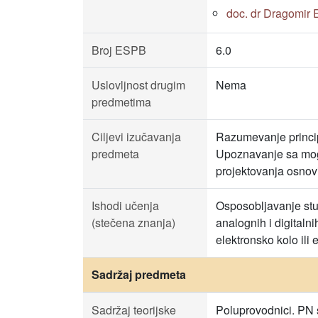
doc. dr Dragomir 
Broj ESPB
6.0
Uslovljnost drugim
Nema
predmetima
Ciljevi izučavanja
Razumevanje princip
predmeta
Upoznavanje sa mog
projektovanja osnovi
Ishodi učenja
Osposobljavanje stu
(stečena znanja)
analognih i digitaln
elektronsko kolo ili
Sadržaj predmeta
Sadržaj teorijske
Poluprovodnici. PN s