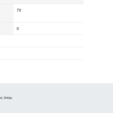
70
0
d, Srbija.