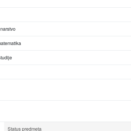
unarstvo
atematika
tudije
Status predmeta