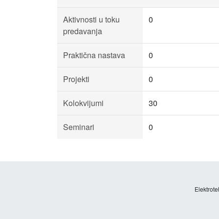
Aktivnosti u toku
0
predavanja
Praktična nastava
0
Projekti
0
Kolokvijumi
30
Seminari
0
Elektrote