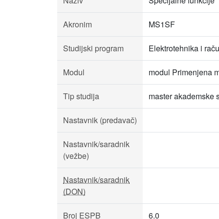
Naziv
Specijalne funkcije
Akronim
MS1SF
Studijski program
Elektrotehnika i rač
Modul
modul Primenjena m
Tip studija
master akademske s
Nastavnik (predavač)
Nastavnik/saradnik
(vežbe)
Nastavnik/saradnik
(DON)
Broj ESPB
6.0