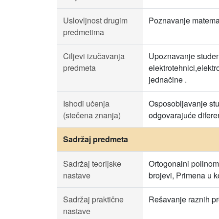
Uslovljnost drugim
Poznavanje matemati
predmetima
Ciljevi izučavanja
Upoznavanje studena
predmeta
elektrotehnici,elekt
jednačine .
Ishodi učenja
Osposobljavanje stud
(stečena znanja)
odgovarajuće difere
Sadržaj predmeta
Sadržaj teorijske
Ortogonalni polinomi
nastave
brojevi, Primena u k
Sadržaj praktične
Rešavanje raznih pr
nastave