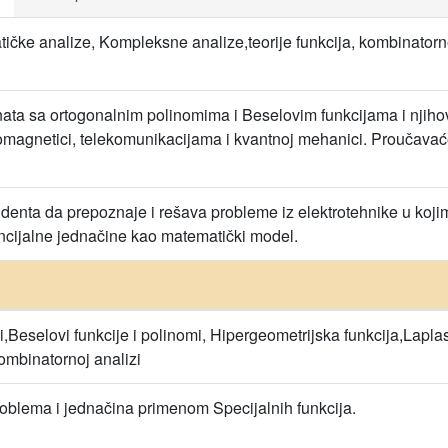
čke analize, Kompleksne analize,teorije funkcija, kombinatorn
ta sa ortogonalnim polinomima i Beselovim funkcijama i njih
romagnetici, telekomunikacijama i kvantnoj mehanici. Proučavaće 
enta da prepoznaje i rešava probleme iz elektrotehnike u kojima
ncijalne jednačine kao matematički model.
,Beselovi funkcije i polinomi, Hipergeometrijska funkcija,Lapla
ombinatornoj analizi
oblema i jednačina primenom Specijalnih funkcija.