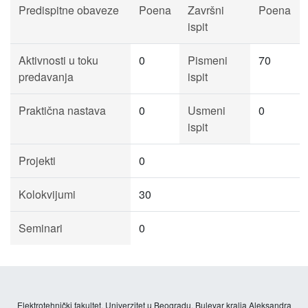
Predispitne obaveze
Poena
Završni
Poena
ispit
Aktivnosti u toku
0
Pismeni
70
predavanja
ispit
Praktična nastava
0
Usmeni
0
ispit
Projekti
0
Kolokvijumi
30
Seminari
0
Elektrotehnički fakultet, Univerzitet u Beogradu, Bulevar kralja Aleksandra