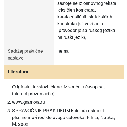
sastoje se iz osnovnog teksta,
leksičkih kometara,
karakterističnih sintaksičkih
konstrukcija i vežbanja
(prevođenje sa ruskog jezika i
na ruski jezik),
Sadržaj praktične
nema
nastave
Literatura
Originalni tekstovi (članci iz stručnih časopisa,
internet prezentacije)
www.gramota.ru
SPRAVOČNIK-PRAKTIKUM kulьtura ustnoй i
pisьmennoй reči delovogo čeloveka, Flinta, Nauka,
M. 2002