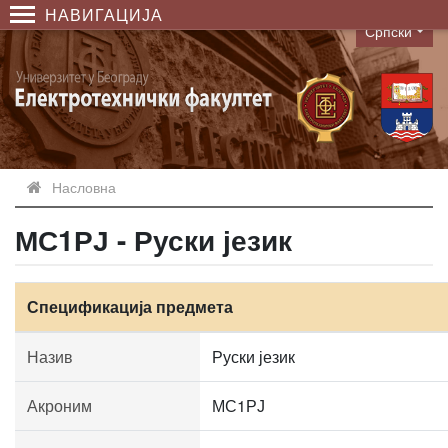
НАВИГАЦИЈА
Српски
Language
Насловна
МС1РЈ - Руски језик
Спецификација предмета
Назив
Руски језик
Акроним
МС1РЈ