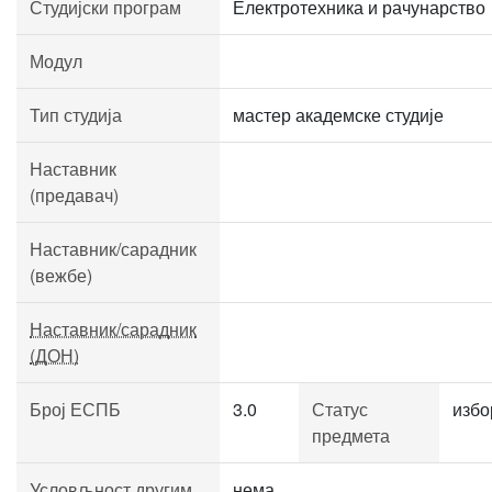
Студијски програм
Електротехника и рачунарство
Модул
Тип студија
мастер академске студије
Наставник
(предавач)
Наставник/сарадник
(вежбе)
Наставник/сарадник
(ДОН)
Број ЕСПБ
3.0
Статус
избо
предмета
Условљност другим
нема