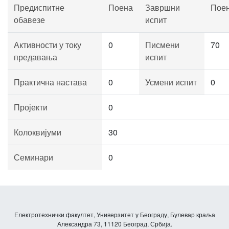
Предиспитне
Поена
Завршни
Пое
обавезе
испит
Активности у току
0
Писмени
70
предавања
испит
Практична настава
0
Усмени испит
0
Пројекти
0
Колоквијуми
30
Семинари
0
Електротехнички факултет, Универзитет у Београду, Булевар краља
Александра 73, 11120 Београд, Србија.