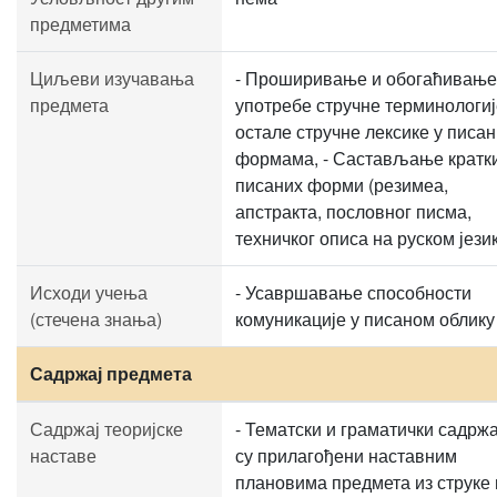
предметима
Циљеви изучавања
- Проширивање и обогаћивање
предмета
употребе стручне терминологиј
остале стручне лексике у писа
формама, - Састављање кратк
писаних форми (резимеа,
апстракта, пословног писма,
техничког описа на руском језик
Исходи учења
- Усавршавање способности
(стечена знања)
комуникације у писаном облику
Садржај предмета
Садржај теоријске
- Тематски и граматички садржа
наставе
су прилагођени наставним
плановима предмета из струке 