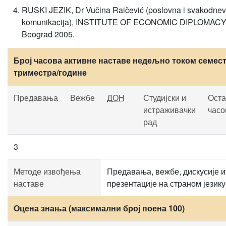
RUSKI JEZIK, Dr Vučina Raičević (poslovna i svakodne
komunikacija), INSTITUTE OF ECONOMIC DIPLOMACY
Beograd 2005.
Број часова активне наставе недељно током семест
триместра/године
Предавања
Вежбе
ДОН
Студијски и
Оста
истраживачки
часо
рад
3
Методе извођења
Предавања, вежбе, дискусије и
наставе
презентације на страном језику
Оцена знања (максимални број поена 100)