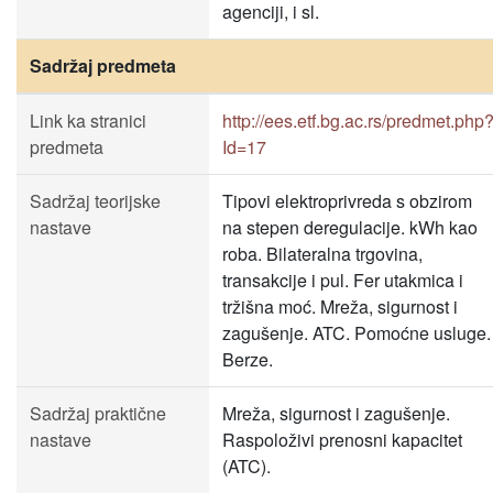
agenciji, i sl.
Sadržaj predmeta
Link ka stranici
http://ees.etf.bg.ac.rs/predmet.php
predmeta
Id=17
Sadržaj teorijske
Tipovi elektroprivreda s obzirom
nastave
na stepen deregulacije. kWh kao
roba. Bilateralna trgovina,
transakcije i pul. Fer utakmica i
tržišna moć. Mreža, sigurnost i
zagušenje. ATC. Pomoćne usluge.
Berze.
Sadržaj praktične
Mreža, sigurnost i zagušenje.
nastave
Raspoloživi prenosni kapacitet
(ATC).