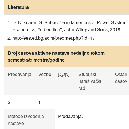
Literatura
D. Kirschen, G. Strbac, "Fundamentals of Power System
Economics, 2nd edition", John Wiley and Sons, 2018.
http://ees.etf.bg.ac.rs/predmet.php?Id=17
Broj časova aktivne nastave nedeljno tokom
semestra/trimestra/godine
Predavanja
Vežbe
DON
Studijski i
Ostali
istraživački
časovi
rad
3
1
Metode izvođenja
Predavanja.
nastave