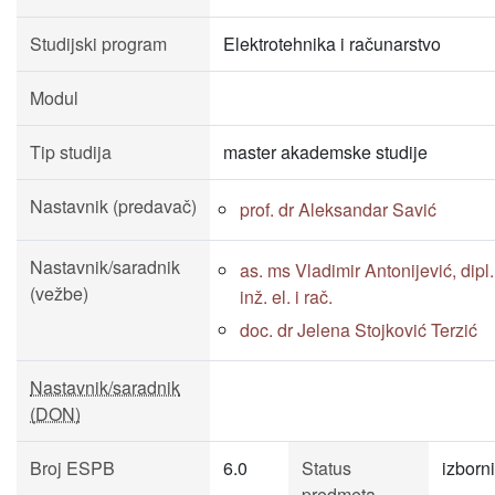
Studijski program
Elektrotehnika i računarstvo
Modul
Tip studija
master akademske studije
Nastavnik (predavač)
prof. dr Aleksandar Savić
Nastavnik/saradnik
as. ms Vladimir Antonijević, dipl.
(vežbe)
inž. el. i rač.
doc. dr Jelena Stojković Terzić
Nastavnik/saradnik
(DON)
Broj ESPB
6.0
Status
izborni
predmeta