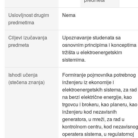
Uslovljnost drugim
Nema
predmetima
Ciljevi izučavanja
Upoznavanje studenata sa
predmeta
osnovnim principima i konceptima
tržišta u elektroenergetskim
sistemima.
Ishodi učenja
Formiranje pojmovnika potrebnog
(stečena znanja)
inženjeru iz ekonomije i
elektroenergetskih sistema, za rad
na berzi električne energije, kao
trgovcu i brokeru, kao planeru, kao
inženjeru kod nezavisnih
generatora, u mreži, za rad u
kontrolnom centru, kod nezavisno
operatera sistema, u regulatornoj