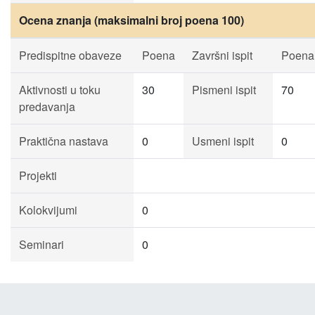
Ocena znanja (maksimalni broj poena 100)
Predispitne obaveze
Poena
Završni ispit
Poena
Aktivnosti u toku
30
Pismeni ispit
70
predavanja
Praktična nastava
0
Usmeni ispit
0
Projekti
Kolokvijumi
0
Seminari
0