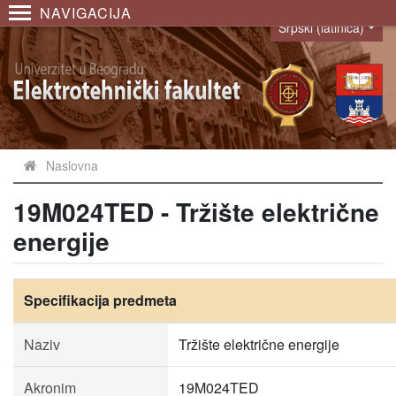
NAVIGACIJA
Srpski (latinica)
Language
Naslovna
19M024TED - Tržište električne
energije
Specifikacija predmeta
Naziv
Tržište električne energije
Akronim
19M024TED