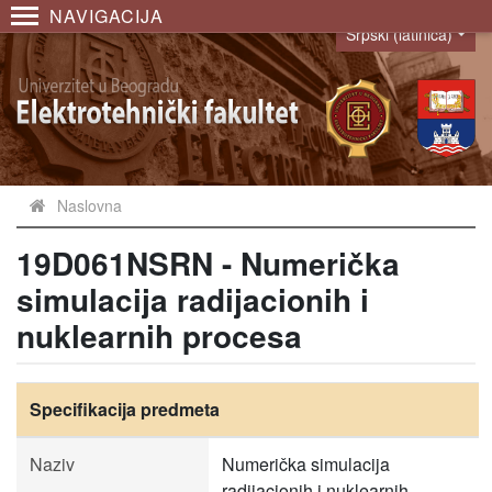
NAVIGACIJA
Srpski (latinica)
Language
Naslovna
19D061NSRN - Numerička
simulacija radijacionih i
nuklearnih procesa
Specifikacija predmeta
Naziv
Numerička simulacija
radijacionih i nuklearnih