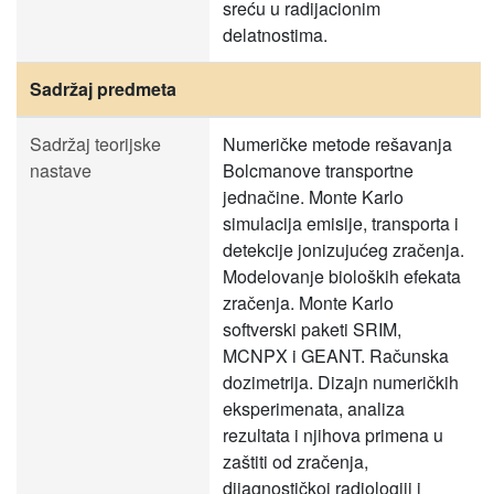
sreću u radijacionim
delatnostima.
Sadržaj predmeta
Sadržaj teorijske
Numeričke metode rešavanja
nastave
Bolcmanove transportne
jednačine. Monte Karlo
simulacija emisije, transporta i
detekcije jonizujućeg zračenja.
Modelovanje bioloških efekata
zračenja. Monte Karlo
softverski paketi SRIM,
MCNPX i GEANT. Računska
dozimetrija. Dizajn numeričkih
eksperimenata, analiza
rezultata i njihova primena u
zaštiti od zračenja,
dijagnostičkoj radiologiji i