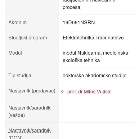
procesa
Akronim
19D061NSRN
Studijski program
Elektrotehnika i računarstvo
Modul
modul Nuklearna, medicinska i
ekološka tehnika
Tip studija
doktorske akademske studije
Nastavnik (predavač)
prof. dr Miloš Vujisić
Nastavnik/saradnik
(vežbe)
Nastavnik/saradnik
(DON)