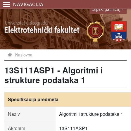
NAVIGACIJA
Srpski (latinica)
Language
Naslovna
13S111ASP1 - Algoritmi i
strukture podataka 1
Specifikacija predmeta
Naziv
Algoritmi i strukture podataka 1
Akronim
13S111ASP1