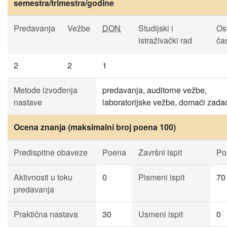
semestra/trimestra/godine
Predavanja
Vežbe
DON
Studijski i
Ost
istraživački rad
ča
2
2
1
Metode izvođenja
predavanja, auditorne vežbe,
nastave
laboratorijske vežbe, domaći zada
Ocena znanja (maksimalni broj poena 100)
Predispitne obaveze
Poena
Završni ispit
Po
Aktivnosti u toku
0
Pismeni ispit
70
predavanja
Praktična nastava
30
Usmeni ispit
0