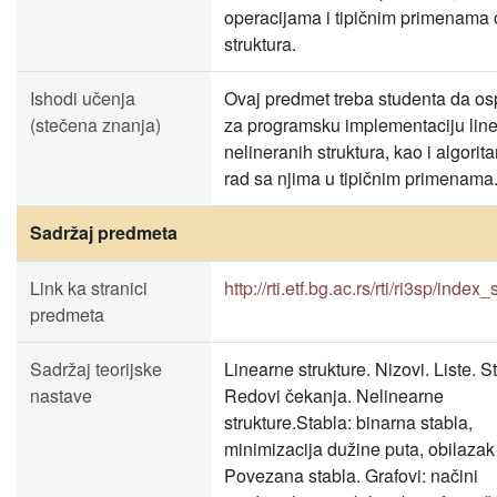
operacijama i tipičnim primenama 
struktura.
Ishodi učenja
Ovaj predmet treba studenta da o
(stečena znanja)
za programsku implementaciju line
nelineranih struktura, kao i algorit
rad sa njima u tipičnim primenama
Sadržaj predmeta
Link ka stranici
http://rti.etf.bg.ac.rs/rti/ri3sp/index_
predmeta
Sadržaj teorijske
Linearne strukture. Nizovi. Liste. S
nastave
Redovi čekanja. Nelinearne
strukture.Stabla: binarna stabla,
minimizacija dužine puta, obilazak 
Povezana stabla. Grafovi: načini