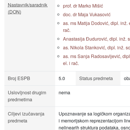
Nastavnik/saradnik
prof. dr Marko Mišić
(DON)
doc. dr Maja Vukasović
as. ms Matija Dodović, dipl. inž. e
rač.
Anastasija Đudurović, dipl. inž. 
as. Nikola Stanković, dipl. inž. s
as. ms Sanja Radosavljević, dipl.
el. i rač.
Broj ESPB
5.0
Status predmeta
ob
Uslovljnost drugim
nema
predmetima
Ciljevi izučavanja
Upoznavanje sa logičkom organiz
predmeta
i memorijskom reprezentacijom line
nelinearih struktura podataka, os