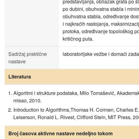
predstavljanja, obilazak grafa po šir
po dubini, obuhvatna stabla i mini
obuhvatna stabla, određivanje dost
i najkraćih rastojanja, maksimizaci
protoka, određivanje topološkog po
kritičnog puta.
Sadržaj praktične
laboratorijske vežbe i domaći zada
nastave
Literatura
Algoritmi i strukture podataka, Milo Tomašević, Akadems
misao, 2010.
Introduction to Algorithms,Thomas H. Cormen, Charles E
Leiserson, Ronald L. Rivest, Clifford Stein, MIT Press, 20
Broj časova aktivne nastave nedeljno tokom