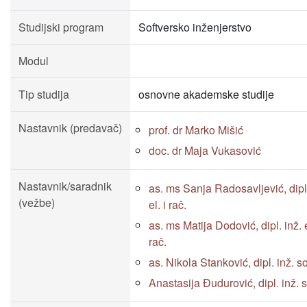
Studijski program
Softversko inženjerstvo
Modul
Tip studija
osnovne akademske studije
Nastavnik (predavač)
prof. dr Marko Mišić
doc. dr Maja Vukasović
Nastavnik/saradnik
as. ms Sanja Radosavljević, dipl.
(vežbe)
el. i rač.
as. ms Matija Dodović, dipl. inž. e
rač.
as. Nikola Stanković, dipl. inž. s
Anastasija Đudurović, dipl. inž. 