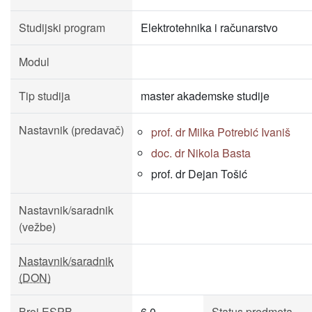
Studijski program
Elektrotehnika i računarstvo
Modul
Tip studija
master akademske studije
Nastavnik (predavač)
prof. dr Milka Potrebić Ivaniš
doc. dr Nikola Basta
prof. dr Dejan Tošić
Nastavnik/saradnik
(vežbe)
Nastavnik/saradnik
(DON)
Broj ESPB
6.0
Status predmeta