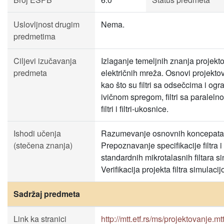
Uslovljnost drugim
Nema.
predmetima
Ciljevi izučavanja
Izlaganje temeljnih znanja projekto
predmeta
električnih mreža. Osnovi projektov
kao što su filtri sa odsečcima i ogran
ivičnom spregom, filtri sa paralelnom
filtri i filtri-ukosnice.
Ishodi učenja
Razumevanje osnovnih koncepata i k
(stečena znanja)
Prepoznavanje specifikacije filtra 
standardnih mikrotalasnih filtara 
Verifikacija projekta filtra simulac
Sadržaj predmeta
Link ka stranici
http://mtt.etf.rs/ms/projektovanje.mtt