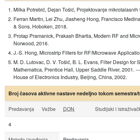
Milka Potrebić, Dejan Tošić, Projektovanje mikrotalasnih
Ferran Martin, Lei Zhu, Jiasheng Hong, Francisco Medina
& Sons, Hoboken, 2018.
Protap Pramanick, Prakash Bhartia, Modern RF and Micr
Norwood, 2016.
J.-S. Hong, Microstrip Filters for RF/Microwave Applicat
M. D. Lutovac, D. V. Tošić, B. L. Evans, Filter Design f
Mathematica, Prentice Hall, Upper Saddle River, 2001. ---,
House of Electronics Industry, Beijing, China, 2002.
Broj časova aktivne nastave nedeljno tokom semestra/t
Predavanja
Vežbe
DON
Studijski i istraživač
4
Metode izvođenja
Predavanja.