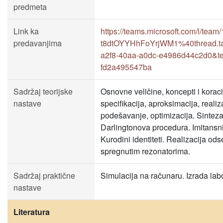
predmeta
Link ka
https://teams.microsoft.com/l/
predavanjima
t8dtOYYHhFoYrjWM1%40thread.ta
a2f8-40aa-a0dc-e4986d44c2d0&te
fd2a495547ba
Sadržaj teorijske
Osnovne veličine, koncepti i koraci 
nastave
specifikacija, aproksimacija, realiz
podešavanje, optimizacija. Sinteza 
Darlingtonova procedura. Imitansni 
Kurodini identiteti. Realizacija od
spregnutim rezonatorima.
Sadržaj praktične
Simulacija na računaru. Izrada labo
nastave
Literatura