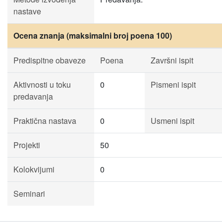
nastave
Ocena znanja (maksimalni broj poena 100)
Predispitne obaveze
Poena
Završni ispit
Aktivnosti u toku
0
Pismeni ispit
predavanja
Praktična nastava
0
Usmeni ispit
Projekti
50
Kolokvijumi
0
Seminari