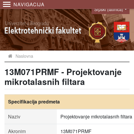
NAVIGACIJA
Srpski (latinica)
Language
Naslovna
13M071PRMF - Projektovanje
mikrotalasnih filtara
Specifikacija predmeta
Naziv
Projektovanje mikrotalasnih filtara
Akronim
13M071PRMF