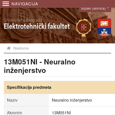
NAVIGACIJA
Srpski (latinica)
Language
Naslovna
13M051NI - Neuralno
inženjerstvo
Specifikacija predmeta
Naziv
Neuralno inženjerstvo
Akronim
13M051NI