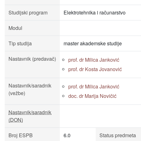
Studijski program
Elektrotehnika i računarstvo
Modul
Tip studija
master akademske studije
Nastavnik (predavač)
prof. dr Milica Janković
prof. dr Kosta Jovanović
Nastavnik/saradnik
prof. dr Milica Janković
(vežbe)
doc. dr Marija Novičić
Nastavnik/saradnik
(DON)
Broj ESPB
6.0
Status predmeta