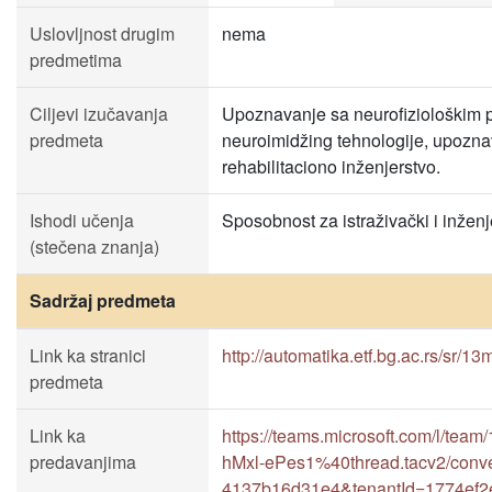
Uslovljnost drugim
nema
predmetima
Ciljevi izučavanja
Upoznavanje sa neurofiziološkim 
predmeta
neuroimidžing tehnologije, upoznav
rehabilitaciono inženjerstvo.
Ishodi učenja
Sposobnost za istraživački i inženj
(stečena znanja)
Sadržaj predmeta
Link ka stranici
http://automatika.etf.bg.ac.rs/sr/1
predmeta
Link ka
https://teams.microsoft.com/l
predavanjima
hMxl-ePes1%40thread.tacv2/conv
4137b16d31e4&tenantId=1774ef2