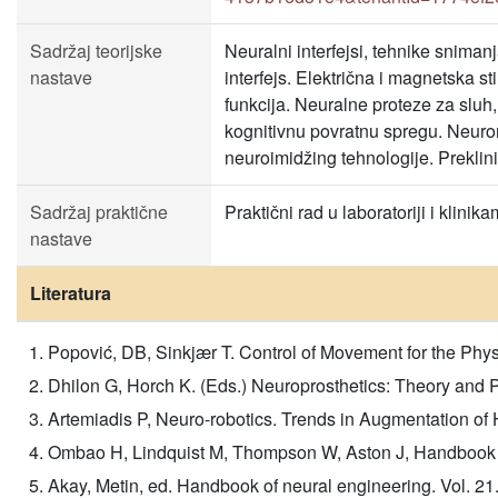
Sadržaj teorijske
Neuralni interfejsi, tehnike snima
nastave
interfejs. Električna i magnetska s
funkcija. Neuralne proteze za sluh, 
kognitivnu povratnu spregu. Neuro
neuroimidžing tehnologije. Preklini
Sadržaj praktične
Praktični rad u laboratoriji i klinika
nastave
Literatura
Popović, DB, Sinkjær T. Control of Movement for the Phys
Dhilon G, Horch K. (Eds.) Neuroprosthetics: Theory and 
Artemiadis P, Neuro-robotics. Trends in Augmentation o
Ombao H, Lindquist M, Thompson W, Aston J, Handbook 
Akay, Metin, ed. Handbook of neural engineering. Vol. 21