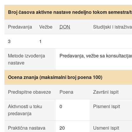
Broj časova aktivne nastave nedeljno tokom semestra/t
Predavanja
Vežbe
DON
Studijski i istraživ
3
1
Metode izvođenja
Predavanja, vežbe sa konsultacija
nastave
Ocena znanja (maksimalni broj poena 100)
Predispitne obaveze
Poena
Završni ispit
Aktivnosti u toku
0
Pismeni ispit
predavanja
Praktična nastava
20
Usmeni ispit