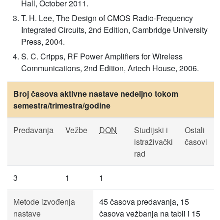
Hall, October 2011.
T. H. Lee, The Design of CMOS Radio-Frequency
Integrated Circuits, 2nd Edition, Cambridge University
Press, 2004.
S. C. Cripps, RF Power Amplifiers for Wireless
Communications, 2nd Edition, Artech House, 2006.
Broj časova aktivne nastave nedeljno tokom
semestra/trimestra/godine
Predavanja
Vežbe
DON
Studijski i
Ostali
istraživački
časovi
rad
3
1
1
Metode izvođenja
45 časova predavanja, 15
nastave
časova vežbanja na tabli i 15