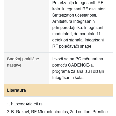
Polarizacija integrisanih RF
kola. Integrisani RF oscilatori.
Sintetizatori učestanosti.
Arhitektura integrisanih
primporedajnika. Integrisani
modulatori, demodulatori i
detektori signala. Integrisani
RF pojačavači snage.
Sadržaj praktične
Izvodi se na PC računarima
nastave
pomoću CADENCE-a,
programa za analizu i dizajn
integrisanih kola.
Literatura
http://oe4rfe.etf.rs
B. Razavi, RF Microelectronics, 2nd edition, Prentice