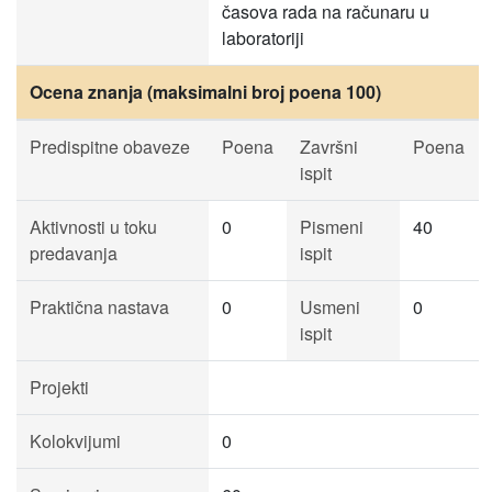
časova rada na računaru u
laboratoriji
Ocena znanja (maksimalni broj poena 100)
Predispitne obaveze
Poena
Završni
Poena
ispit
Aktivnosti u toku
0
Pismeni
40
predavanja
ispit
Praktična nastava
0
Usmeni
0
ispit
Projekti
Kolokvijumi
0