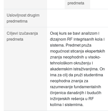
predmeta
Uslovljnost drugim
predmetima
Ciljevi izučavanja
Ovaj kurs se bavi analizom i
predmeta
dizajnom RF integrisanih kola i
sistema. Predmet pruža
mogućnost sticanja ekspertskih
znanja neophodnih u visoko-
tehnološkom okruženju i
akademskim istraživanjima. On
ima za cilj da pruži studentima
neophodna znanja za
razumevanje fundamentalnih
činjenica današnjih i budućih
inžinjerskih rešenja u RF
kolima i sistemima.