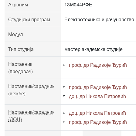
Акроним
13М044РФЕ
Студијски програм
Електротехника и рачунарство
Модул
Тип студија
мастер академске студије
Наставник
проф. др Радивоје Ђурић
(предавач)
Наставник/сарадник
проф. др Радивоје Ђурић
(вежбе)
доц. др Никола Петровић
Наставник/сарадник
доц. др Никола Петровић
(ДОН)
проф. др Радивоје Ђурић