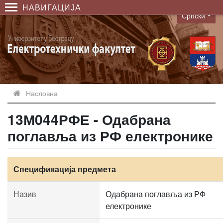
НАВИГАЦИЈА
Српски
Language
Насловна
13М044РФЕ - Одабрана
поглавља из РФ електронике
Спецификација предмета
Назив
Одабрана поглавља из РФ
електронике