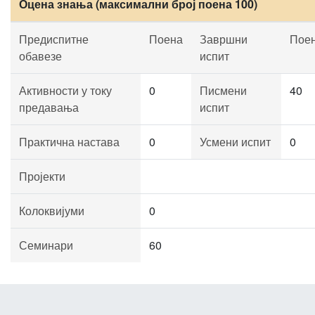
Оцена знања (максимални број поена 100)
Предиспитне
Поена
Завршни
Пое
обавезе
испит
Активности у току
0
Писмени
40
предавања
испит
Практична настава
0
Усмени испит
0
Пројекти
Колоквијуми
0
Семинари
60