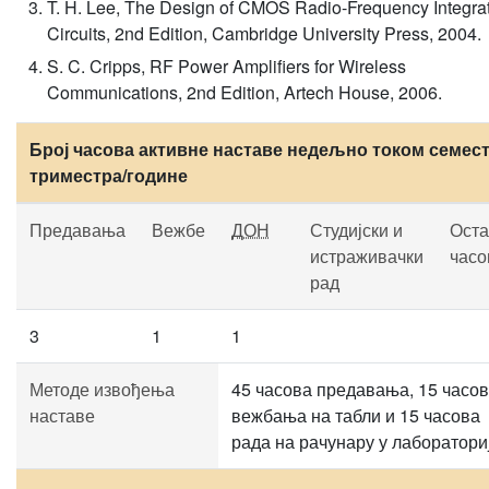
T. H. Lee, The Design of CMOS Radio-Frequency Integra
Circuits, 2nd Edition, Cambridge University Press, 2004.
S. C. Cripps, RF Power Amplifiers for Wireless
Communications, 2nd Edition, Artech House, 2006.
Број часова активне наставе недељно током семест
триместра/године
Предавања
Вежбе
ДОН
Студијски и
Оста
истраживачки
часо
рад
3
1
1
Методе извођења
45 часова предавања, 15 часо
наставе
вежбања на табли и 15 часова
рада на рачунару у лаборатори