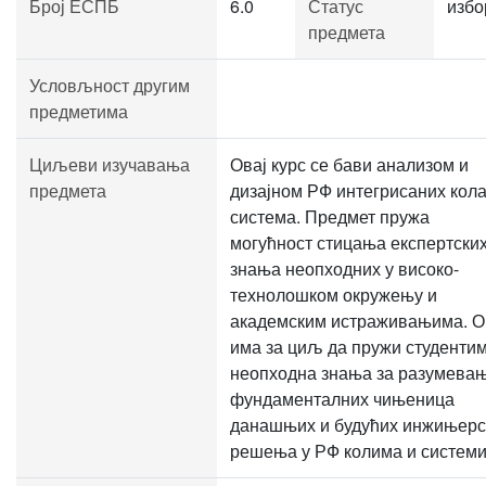
Број ЕСПБ
6.0
Статус
избо
предмета
Условљност другим
предметима
Циљеви изучавања
Овај курс се бави анализом и
предмета
дизајном РФ интегрисаних кола
система. Предмет пружа
могућност стицања експертски
знања неопходних у високо-
технолошком окружењу и
академским истраживањима. О
има за циљ да пружи студенти
неопходна знања за разумева
фундаменталних чињеница
данашњих и будућих инжињерс
решења у РФ колима и системи