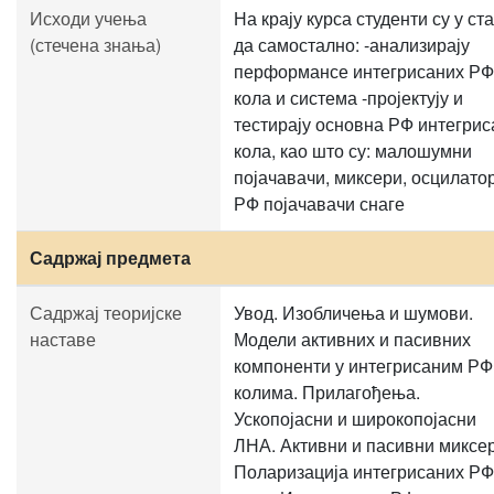
Исходи учења
На крају курса студенти су у ст
(стечена знања)
да самостално: -анализирају
перформансе интегрисаних РФ
кола и система -пројектују и
тестирају основна РФ интегрис
кола, као што су: малошумни
појачавачи, миксери, осцилато
РФ појачавачи снаге
Садржај предмета
Садржај теоријске
Увод. Изобличења и шумови.
наставе
Модели активних и пасивних
компоненти у интегрисаним РФ
колима. Прилагођења.
Ускопојасни и широкопојасни
ЛНА. Активни и пасивни миксер
Поларизација интегрисаних РФ