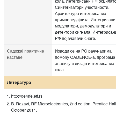
кола. Интегрисани РФ осцилато
Синтетизатори учестаности.
Архитектура интегрисаних
примпоредајника. Интегрисани
модулатори, демодулатори и
детектори сигнала. Интегрисан
РФ појачавачи снаге.
Садржај практичне
Изводи се на PC рачунарима
наставе
помоћу CADENCE-a, програма 
анализу и дизајн интегрисаних
кола.
Литература
http://oe4rfe.etf.rs
B. Razavi, RF Microelectronics, 2nd edition, Prentice Hall
October 2011.