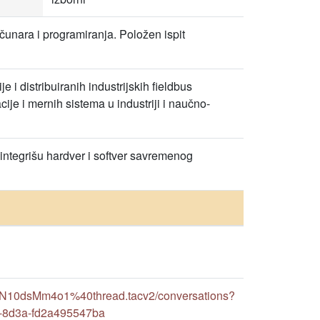
unara i programiranja. Položen ispit
i distribuiranih industrijskih fieldbus
ije i mernih sistema u industriji i naučno-
 integrišu hardver i softver savremenog
rN10dsMm4o1%40thread.tacv2/conversations?
-8d3a-fd2a495547ba