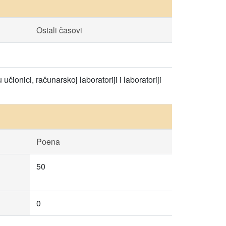
Ostali časovi
onici, računarskoj laboratoriji i laboratoriji
Poena
50
0