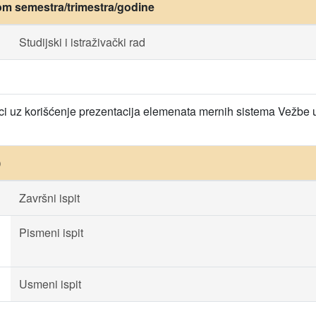
om semestra/trimestra/godine
Studijski i istraživački rad
i uz korišćenje prezentacija elemenata mernih sistema Vežbe u uči
)
Završni ispit
Pismeni ispit
Usmeni ispit