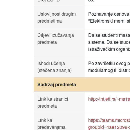
Uslovljnost drugim
Poznavanje osnova e
predmetima
"Elektronski merni s
Ciljevi izučavanja
Da se studenti maste
predmeta
sistema. Da se stude
istraživačkim organ
Ishodi učenja
Po završetku ovog pr
(stečena znanja)
modularnog ili distr
Sadržaj predmeta
Link ka stranici
http://tnt.etf.rs/~ms1
predmeta
Link ka
https://teams.mic
predavanjima
groupId=4ae12098-