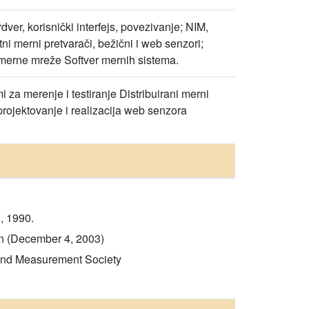
ver, korisnički interfejs, povezivanje; NIM,
i merni pretvarači, bežični i web senzori;
e merne mreže Softver mernih sistema.
 za merenje i testiranje Distribuirani merni
projektovanje i realizacija web senzora
, 1990.
on (December 4, 2003)
 and Measurement Society