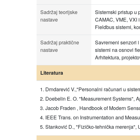
Sadržaj teorijske
Sistemski pristup u 
nastave
CAMAC, VME, VXI i PX
Fieldbus sistemi, ko
Sadržaj praktične
Savremeni senzori i 
nastave
sistemi na osnovi fi
Arhitektura, projekt
Literatura
Drndarević V.,"Personalni računari u sist
Doebelin E. O. "Measurement Systems", App
Jacob Fraden , Handbook of Modern Sensors
IEEE Trans. on Instrumentation and Meas
Stanković D., "Fizičko-tehnička merenja", 