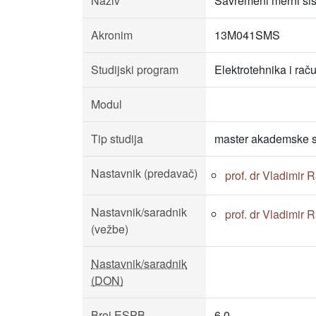
Naziv
Savremeni merni si
Akronim
13M041SMS
Studijski program
Elektrotehnika i rač
Modul
Tip studija
master akademske s
Nastavnik (predavač)
prof. dr Vladimir 
Nastavnik/saradnik
prof. dr Vladimir 
(vežbe)
Nastavnik/saradnik
(DON)
Broj ESPB
6.0