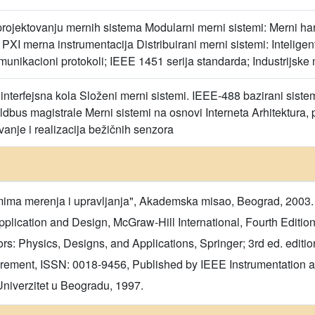
projektovanju mernih sistema Modularni merni sistemi: Merni hard
I merna instrumentacija Distribuirani merni sistemi: Inteligentn
munikacioni protokoli; IEEE 1451 serija standarda; Industrijsk
interfejsna kola Složeni merni sistemi. IEEE-488 bazirani sistemi
eldbus magistrale Merni sistemi na osnovi Interneta Arhitektura, 
ovanje i realizacija bežičnih senzora
emima merenja i upravljanja", Akademska misao, Beograd, 2003.
lication and Design, McGraw-Hill International, Fourth Edition
: Physics, Designs, and Applications, Springer; 3rd ed. editi
urement, ISSN: 0018-9456, Published by IEEE Instrumentation
Univerzitet u Beogradu, 1997.