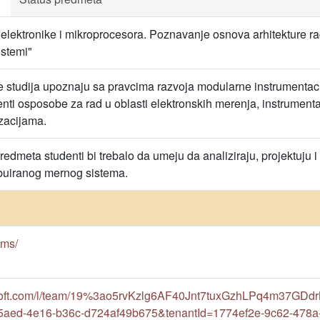
lektronike i mikroprocesora. Poznavanje osnova arhitekture rač
istemi"
 studija upoznaju sa pravcima razvoja modularne instrumentacije 
nti osposobe za rad u oblasti elektronskih merenja, instrumentac
izacijama.
edmeta studenti bi trebalo da umeju da analiziraju, projektuju i
ibuiranog mernog sistema.
sms/
rosoft.com/l/team/19%3ao5rvKzlg6AF40Jnt7tuxGzhLPq4m37GDd
5aed-4e16-b36c-d724af49b675&tenantId=1774ef2e-9c62-478a