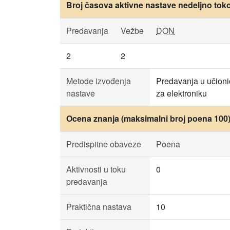
Broj časova aktivne nastave nedeljno tok
Predavanja
Vežbe
DON
2
2
Metode izvođenja
Predavanja u učionic
nastave
za elektroniku
Ocena znanja (maksimalni broj poena 100
Predispitne obaveze
Poena
Aktivnosti u toku
0
predavanja
Praktična nastava
10