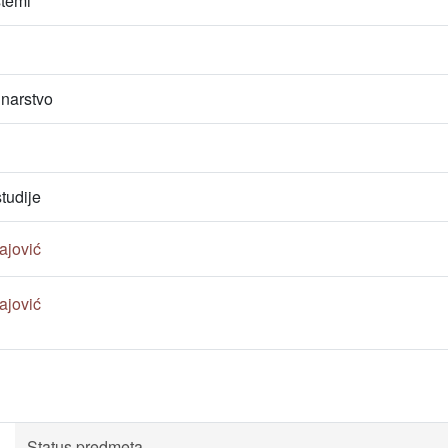
stemi
unarstvo
tudije
Rajović
Rajović
Status predmeta