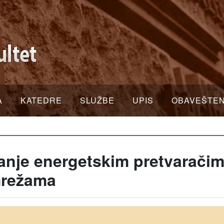
A
KATEDRE
SLUŽBE
UPIS
OBAVEŠTE
nje energetskim pretvaračim
mrežama