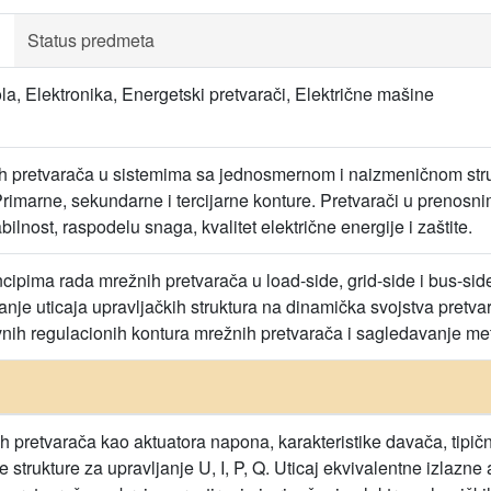
Status predmeta
ola, Elektronika, Energetski pretvarači, Električne mašine
h pretvarača u sistemima sa jednosmernom i naizmeničnom strujo
rimarne, sekundarne i tercijarne konture. Pretvarači u prenosnim
abilnost, raspodelu snaga, kvalitet električne energije i zaštite.
ipima rada mrežnih pretvarača u load-side, grid-side i bus-side 
 uticaja upravljačkih struktura na dinamička svojstva pretvarač
ih regulacionih kontura mrežnih pretvarača i sagledavanje m
 pretvarača kao aktuatora napona, karakteristike davača, tipič
strukture za upravljanje U, I, P, Q. Uticaj ekvivalentne izlazne