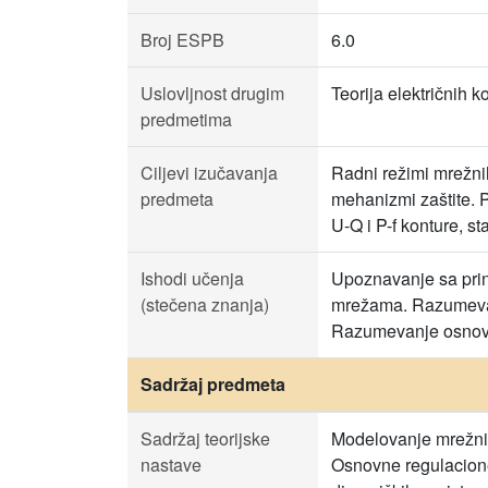
Broj ESPB
6.0
Uslovljnost drugim
Teorija električnih k
predmetima
Ciljevi izučavanja
Radni režimi mrežni
predmeta
mehanizmi zaštite. P
U-Q i P-f konture, st
Ishodi učenja
Upoznavanje sa princ
(stečena znanja)
mrežama. Razumevanje
Razumevanje osnovn
Sadržaj predmeta
Sadržaj teorijske
Modelovanje mrežnih
nastave
Osnovne regulacione 