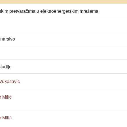
skim pretvaračima u elektroenergetskim mrežama
unarstvo
tudije
 Vukosavić
 Milić
 Milić