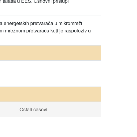
h talasa u EES. Osnovni pristupi
va energetskih pretvarača u mikromreži
m mrežnom pretvaraču koji je raspoloživ u
Ostali časovi