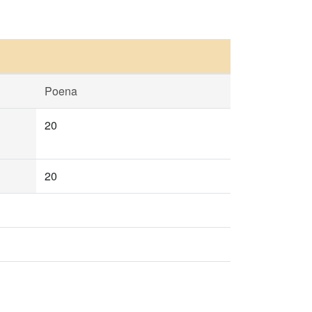
Poena
20
20