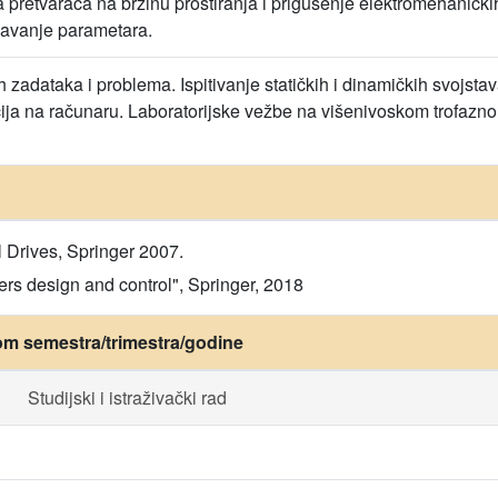
 pretvarača na brzinu prostiranja i prigušenje elektromehanički
šavanje parametara.
zadataka i problema. Ispitivanje statičkih i dinamičkih svojsta
ija na računaru. Laboratorijske vežbe na višenivoskom trofazno
l Drives, Springer 2007.
rs design and control", Springer, 2018
om semestra/trimestra/godine
Studijski i istraživački rad