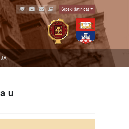
Srpski (latinica)
Language
NJA
a u