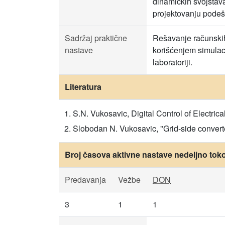
dinamičkih svojstava
projektovanju pode
Sadržaj praktične
Rešavanje računskih 
nastave
korišćenjem simulac
laboratoriji.
Literatura
S.N. Vukosavic, Digital Control of Electrica
Slobodan N. Vukosavic, "Grid-side converte
Broj časova aktivne nastave nedeljno tok
Predavanja
Vežbe
DON
3
1
1