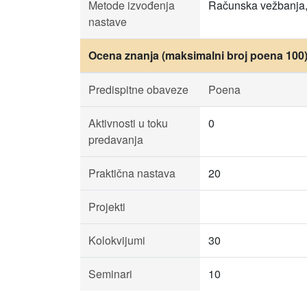
Metode izvođenja
Računska vežbanja, k
nastave
Ocena znanja (maksimalni broj poena 100
Predispitne obaveze
Poena
Aktivnosti u toku
0
predavanja
Praktična nastava
20
Projekti
Kolokvijumi
30
Seminari
10