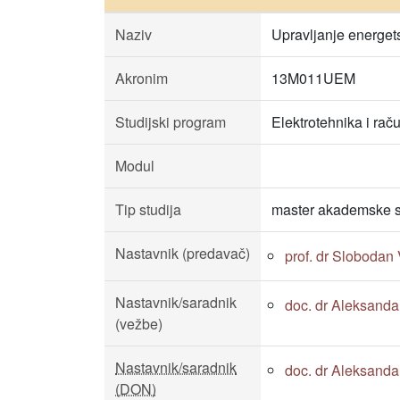
Naziv
Upravljanje energet
Akronim
13M011UEM
Studijski program
Elektrotehnika i rač
Modul
Tip studija
master akademske s
Nastavnik (predavač)
prof. dr Slobodan
Nastavnik/saradnik
doc. dr Aleksandar
(vežbe)
Nastavnik/saradnik
doc. dr Aleksandar
(DON)