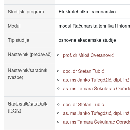
Studijski program
Elektrotehnika i računarstvo
Modul
modul Računarska tehnika i inform
Tip studija
osnovne akademske studije
Nastavnik (predavač)
prof. dr Miloš Cvetanović
Nastavnik/saradnik
doc. dr Stefan Tubić
(vežbe)
as. ms Janko Tufegdžić, dipl. inž. 
as. ms Tamara Šekularac Obradović
Nastavnik/saradnik
doc. dr Stefan Tubić
(DON)
as. ms Janko Tufegdžić, dipl. inž. 
as. ms Tamara Šekularac Obradović