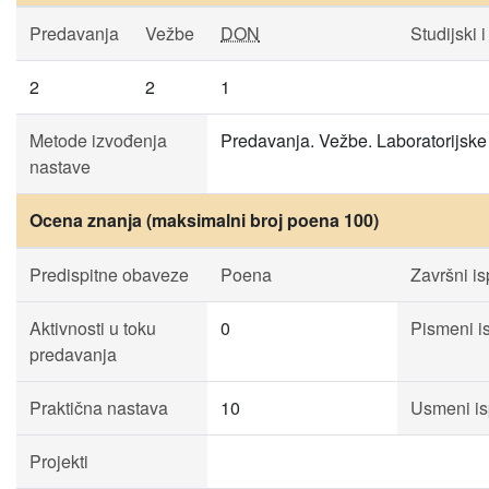
Predavanja
Vežbe
DON
Studijski i
2
2
1
Metode izvođenja
Predavanja. Vežbe. Laboratorijske
nastave
Ocena znanja (maksimalni broj poena 100)
Predispitne obaveze
Poena
Završni is
Aktivnosti u toku
0
Pismeni is
predavanja
Praktična nastava
10
Usmeni is
Projekti