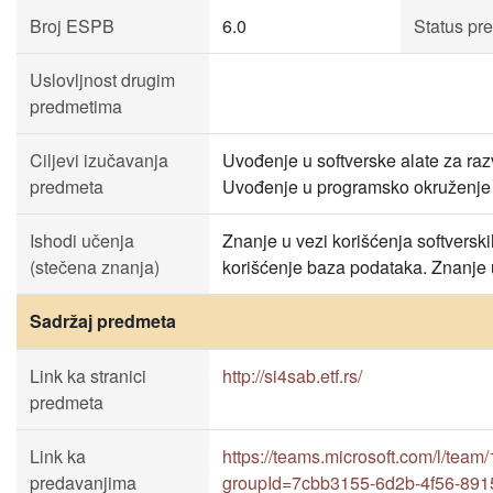
Broj ESPB
6.0
Status pr
Uslovljnost drugim
predmetima
Ciljevi izučavanja
Uvođenje u softverske alate za raz
predmeta
Uvođenje u programsko okruženje
Ishodi učenja
Znanje u vezi korišćenja softverski
(stečena znanja)
korišćenje baza podataka. Znanje
Sadržaj predmeta
Link ka stranici
http://si4sab.etf.rs/
predmeta
Link ka
https://teams.microsoft.com/l
predavanjima
groupId=7cbb3155-6d2b-4f56-891