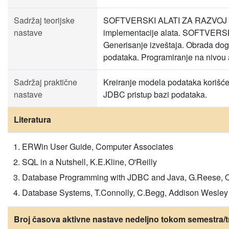
Sadržaj teorijske
SOFTVERSKI ALATI ZA RAZVOJ BAZA
nastave
implementacije alata. SOFTVERS
Generisanje izveštaja. Obrada
podataka. Programiranje na nivou a
Sadržaj praktične
Kreiranje modela podataka korišćen
nastave
JDBC pristup bazi podataka.
Literatura
ERWin User Guide, Computer Associates
SQL in a Nutshell, K.E.Kline, O'Reilly
Database Programming with JDBC and Java, G.Reese, O
Database Systems, T.Connolly, C.Begg, Addison Wesley
Broj časova aktivne nastave nedeljno tokom semestra/t