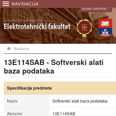
NAVIGACIJA
Srpski (latinica)
Language
Naslovna
13E114SAB - Softverski alati
baza podataka
Specifikacija predmeta
Naziv
Softverski alati baza podataka
Akronim
13E114SAB