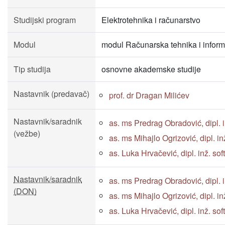
Studijski program
Elektrotehnika i računarstvo
Modul
modul Računarska tehnika i inform
Tip studija
osnovne akademske studije
Nastavnik (predavač)
prof. dr Dragan Milićev
Nastavnik/saradnik
as. ms Predrag Obradović, dipl. inž
(vežbe)
as. ms Mihajlo Ogrizović, dipl. inž.
as. Luka Hrvačević, dipl. inž. sof
Nastavnik/saradnik
as. ms Predrag Obradović, dipl. inž
(DON)
as. ms Mihajlo Ogrizović, dipl. inž.
as. Luka Hrvačević, dipl. inž. sof