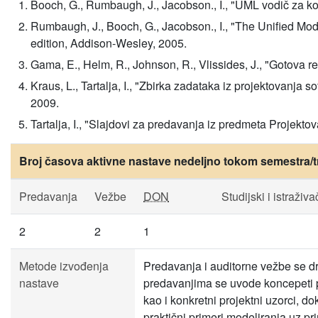
Booch, G., Rumbaugh, J., Jacobson., I., "UML vodič za k
Rumbaugh, J., Booch, G., Jacobson., I., "The Unified M
edition, Addison-Wesley, 2005.
Gama, E., Helm, R., Johnson, R., Vlissides, J., "Gotova 
Kraus, L., Tartalja, I., "Zbirka zadataka iz projektovanja
2009.
Tartalja, I., "Slajdovi za predavanja iz predmeta Projekto
Broj časova aktivne nastave nedeljno tokom semestra/t
Predavanja
Vežbe
DON
Studijski i istraživa
2
2
1
Metode izvođenja
Predavanja i auditorne vežbe se dr
nastave
predavanjima se uvode koncepeti pr
kao i konkretni projektni uzorci, 
praktični primeri modeliranja uz p