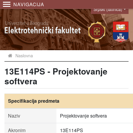
NAVIGACIJA
Srpski (latinica)
Language
Naslovna
13E114PS - Projektovanje
softvera
Specifikacija predmeta
Naziv
Projektovanje softvera
Akronim
13E114PS