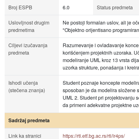
Broj ESPB
6.0
Status predmeta
Uslovljnost drugim
Ne postoji formalan uslov, ali je 
predmetima
"Objektno orijentisano programiran
Ciljevi izučavanja
Razumevanje i ovladavanje koncept
predmeta
korišćenjem projektnih uzoraka. Uč
modeliranje UML kroz 13 vrsta dija
uzorka strukture, ponašanja i kreir
Ishodi učenja
Student poznaje koncepte modeliran
(stečena znanja)
sposoban je da modelira složene so
UML 2. Student pri projektovanju 
da primeni adekvatne projektne uz
Sadržaj predmeta
Link ka stranici
https://rti.etf.bg.ac.rs/rti/ir4ps/