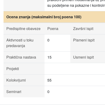
su podeljene na pokazne i kontrol
Ocena znanja (maksimalni broj poena 100)
Predispitne obaveze
Poena
Završni ispit
Aktivnosti u toku
0
Pismeni ispit
predavanja
Praktična nastava
15
Usmeni ispit
Projekti
Kolokvijumi
55
Seminari
0