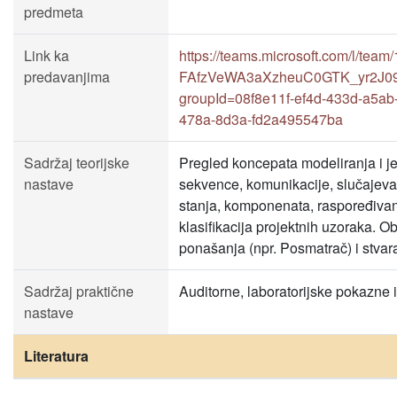
predmeta
Link ka
https://teams.microsoft.com/l/te
predavanjima
FAfzVeWA3aXzheuC0GTK_yr2J09H
groupId=08f8e11f-ef4d-433d-a5a
478a-8d3a-fd2a495547ba
Sadržaj teorijske
Pregled koncepata modeliranja i je
nastave
sekvence, komunikacije, slučajeva k
stanja, komponenata, raspoređivanj
klasifikacija projektnih uzoraka. Obj
ponašanja (npr. Posmatrač) i stvaran
Sadržaj praktične
Auditorne, laboratorijske pokazne 
nastave
Literatura