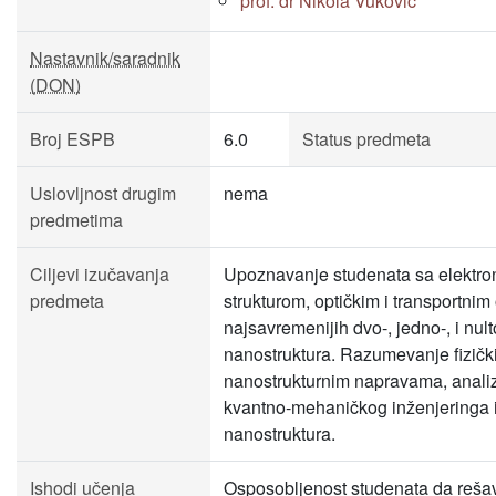
prof. dr Nikola Vuković
Nastavnik/saradnik
(DON)
Broj ESPB
6.0
Status predmeta
Uslovljnost drugim
nema
predmetima
Ciljevi izučavanja
Upoznavanje studenata sa elektr
predmeta
strukturom, optičkim i transportni
najsavremenijih dvo-, jedno-, i nu
nanostruktura. Razumevanje fizičk
nanostrukturnim napravama, anali
kvantno-mehaničkog inženjeringa 
nanostruktura.
Ishodi učenja
Osposobljenost studenata da reša