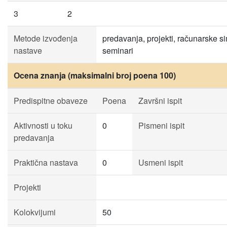
3
2
Metode izvođenja
predavanja, projekti, računarske si
nastave
seminari
Ocena znanja (maksimalni broj poena 100)
Predispitne obaveze
Poena
Završni ispit
Aktivnosti u toku
0
Pismeni ispit
predavanja
Praktična nastava
0
Usmeni ispit
Projekti
Kolokvijumi
50