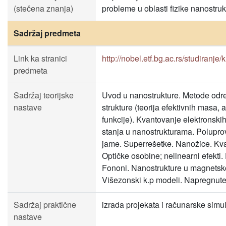
(stečena znanja)
probleme u oblasti fizike nanostruk
Sadržaj predmeta
Link ka stranici
http://nobel.etf.bg.ac.rs/studiranje/
predmeta
Sadržaj teorijske
Uvod u nanostrukture. Metode odr
nastave
strukture (teorija efektivnih masa,
funkcije). Kvantovanje elektronskih
stanja u nanostrukturama. Polupr
jame. Superrešetke. Nanožice. Kva
Optičke osobine; nelinearni efekti. 
Fononi. Nanostrukture u magnetsk
Višezonski k.p modeli. Napregnute
Sadržaj praktične
izrada projekata i računarske simul
nastave