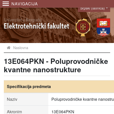
NAVIGACIJA
Srpski (latinica)
Language
Naslovna
13E064PKN - Poluprovodničke
kvantne nanostrukture
Specifikacija predmeta
Naziv
Poluprovodničke kvantne nanostru
Akronim
13E064PKN