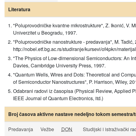
Literatura
"Poluprovodničke kvantne mikrostrukture", Z. Ikonić, V. M
Univerzitet u Beogradu, 1997.
"Poluprovodničke nanostrukture - predavanja", M. Tadić, 
http://nobel.etf.bg.ac.rs/studiranje/kursevi/of4pkn/materij
"The Physics of Low-dimensional Semiconductors: An Intr
Davies, Cambridge University Press, 1997.
"Quantum Wells, Wires and Dots: Theoretical and Compu
of Semiconductor Nanostructures", P. Harrison, Wiley, 20
Odabrani radovi iz časopisa (Physical Review, Applied Ph
IEEE Journal of Quantum Electronics, itd.)
Broj časova aktivne nastave nedeljno tokom semestra/t
Predavanja
Vežbe
DON
Studijski i istraživački ra