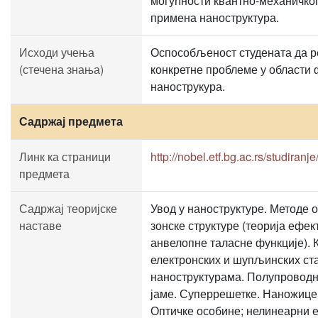
могућности квантно-механичко
примена наноструктура.
Исходи учења
Оспособљеност студената да р
(стечена знања)
конкретне проблеме у области 
нанострукура.
Садржај предмета
Линк ка страници
http://nobel.etf.bg.ac.rs/studiranj
предмета
Садржај теоријске
Увод у наноструктуре. Методе
наставе
зонске структуре (теорија ефек
анвелопне таласне функције).
електронских и шупљинских ст
наноструктурама. Полупроводн
јаме. Суперрешетке. Наножице.
Оптичке особине; нелинеарни 