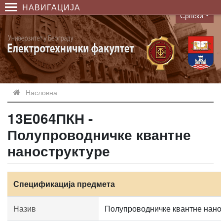
НАВИГАЦИЈА
Српски
Language
Насловна
13Е064ПКН -
Полупроводничке квантне
наноструктуре
Спецификација предмета
Назив
Полупроводничке квантне нано