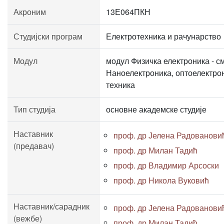
Акроним
13Е064ПКН
Студијски програм
Електротехника и рачунарство
Модул
модул Физичка електроника - с
Наноелектроника, оптоелектро
техника
Тип студија
основне академске студије
Наставник
проф. др Јелена Радованови
(предавач)
проф. др Милан Тадић
проф. др Владимир Арсоски
проф. др Никола Вуковић
Наставник/сарадник
проф. др Јелена Радованови
(вежбе)
проф. др Милан Тадић