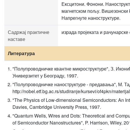
Ексцитони. Фонони. Нанострукт
магнетском пољу. Вишезонски k
Напрегнуте наноструктуре.
Садржај практичне
израда пројеката и рачунарске
наставе
Литература
"Полупровoдничке квантне микроструктуре", З. Икони
Универзитет у Београду, 1997.
"Полупроводничке наноструктуре - предавања", М. Та
http://nobel.etf.bg.ac.rs/studiranje/kursevi/of4pkn/materij
"The Physics of Low-dimensional Semiconductors: An Intr
Davies, Cambridge University Press, 1997.
"Quantum Wells, Wires and Dots: Theoretical and Compu
of Semiconductor Nanostructures", P. Harrison, Wiley, 20