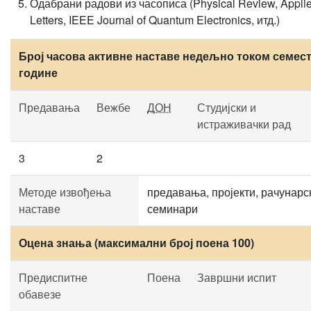
Одабрани радови из часописа (Physical Review, Appli
Letters, IEEE Journal of Quantum Electronics, итд.)
Број часова активне наставе недељно током семест
године
Предавања
Вежбе
ДОН
Студијски и
истраживачки рад
3
2
Методе извођења
предавања, пројекти, рачунарс
наставе
семинари
Оцена знања (максимални број поена 100)
Предиспитне
Поена
Завршни испит
обавезе