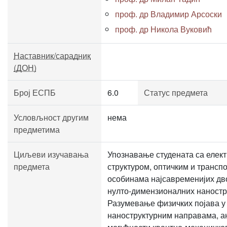
проф. др Владимир Арсоски
проф. др Никола Вуковић
Наставник/сарадник
(ДОН)
Број ЕСПБ
6.0
Статус предмета
Условљност другим
нема
предметима
Циљеви изучавања
Упознавање студената са елек
предмета
структуром, оптичким и трансп
особинама најсавременијих дво-
нулто-димензионалних наностр
Разумевање физичких појава у
наноструктурним направама, а