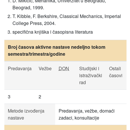
D. Mikičić, Mehanika, Univerzitet u Beogradu,
Beograd, 1999.
T. Kibble, F. Berkshire, Classical Mechanics, Imperial
College Press, 2004.
specifična knjiška i časopisna literatura
Broj časova aktivne nastave nedeljno tokom
semestra/trimestra/godine
Predavanja
Vežbe
DON
Studijski i
Ostali
istraživački
časovi
rad
3
2
Metode izvođenja
Predavanja, vežbe, domaći
nastave
zadaci, konsultacije