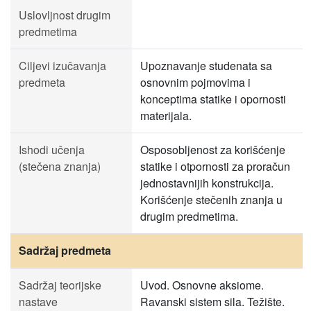
Uslovljnost drugim
predmetima
Ciljevi izučavanja
Upoznavanje studenata sa
predmeta
osnovnim pojmovima i
konceptima statike i opornosti
materijala.
Ishodi učenja
Osposobljenost za korišćenje
(stečena znanja)
statike i otpornosti za proračun
jednostavnijih konstrukcija.
Korišćenje stečenih znanja u
drugim predmetima.
Sadržaj predmeta
Sadržaj teorijske
Uvod. Osnovne aksiome.
nastave
Ravanski sistem sila. Težište.