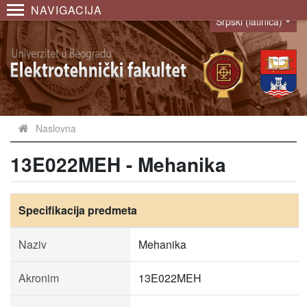
NAVIGACIJA
Srpski (latinica)
Language
Naslovna
13E022MEH - Mehanika
Specifikacija predmeta
Naziv
Mehanika
Akronim
13E022MEH