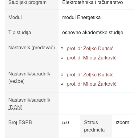
Studijski program
Elektrotehnika i računarstvo
Modul
modul Energetika
Tip studija
osnovne akademske studije
Nastavnik (predavač)
prof. dr Željko Đurišić
prof. dr Mileta Žarković
Nastavnik/saradnik
prof. dr Željko Đurišić
(vežbe)
prof. dr Mileta Žarković
Nastavnik/saradnik
(DON)
Broj ESPB
5.0
Status
izborni
predmeta