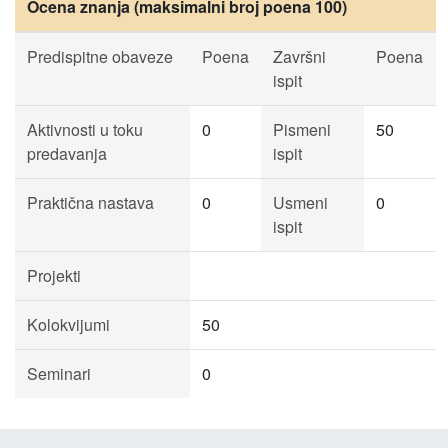
Ocena znanja (maksimalni broj poena 100)
Predispitne obaveze
Poena
Završni
Poena
ispit
Aktivnosti u toku
0
Pismeni
50
predavanja
ispit
Praktična nastava
0
Usmeni
0
ispit
Projekti
Kolokvijumi
50
Seminari
0