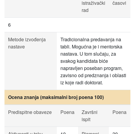
istraživački
časovi
rad
6
Metode izvođenja
Tradicionalna predavanja na
nastave
tabli. Mogućna je i mentorska
nastava. U tom slučaju, za
svakog kandidata biće
napravljen poseban program,
zavisno od predznanja i oblasti
iz koje radi doktorat.
Ocena znanja (maksimalni broj poena 100)
Predispitne obaveze
Poena
Završni
Poena
ispit
Aktivnosti u toku
10
Pismeni
20