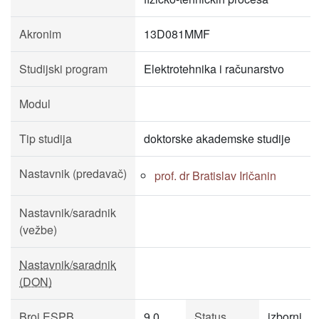
Akronim
13D081MMF
Studijski program
Elektrotehnika i računarstvo
Modul
Tip studija
doktorske akademske studije
Nastavnik (predavač)
prof. dr Bratislav Iričanin
Nastavnik/saradnik
(vežbe)
Nastavnik/saradnik
(DON)
Broj ESPB
9.0
Status
izborni