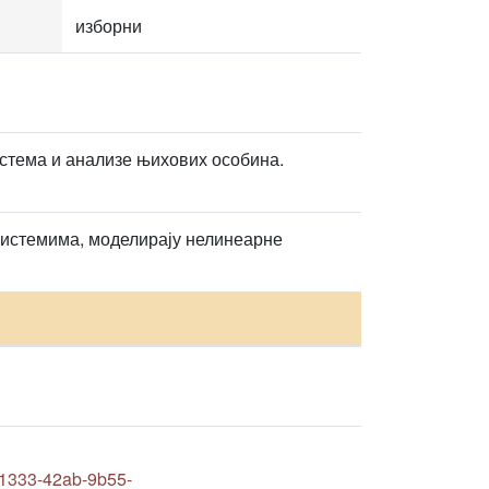
изборни
стема и анализе њихових особина.
 системима, моделирају нелинеарне
1333-42ab-9b55-