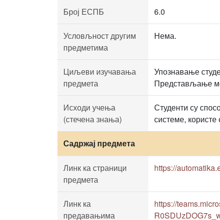
Број ЕСПБ
6.0
Условљност другим
Нема.
предметима
Циљеви изучавања
Упознавање студе
предмета
Представљање мет
Исходи учења
Студенти су спос
(стечена знања)
системе, користе
Садржај предмета
Линк ка страници
https://automatika.
предмета
Линк ка
https://teams.mic
предавањима
R0SDUzDOG7s_wk_