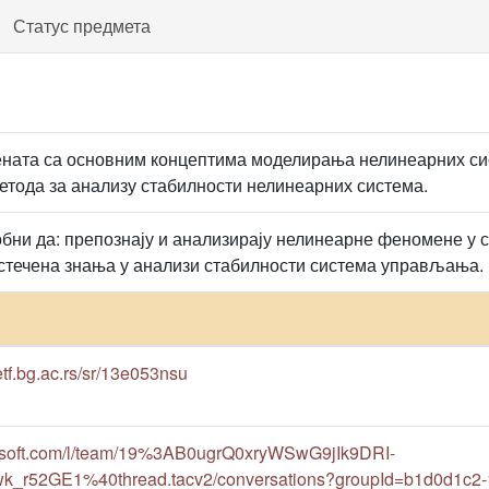
Статус предмета
ната са основним концептима моделирања нелинеарних си
ода за анализу стабилности нелинеарних система.
обни да: препознају и анализирају нелинеарне феномене у
 стечена знања у анализи стабилности система управљања.
etf.bg.ac.rs/sr/13e053nsu
rosoft.com/l/team/19%3AB0ugrQ0xryWSwG9jIk9DRI-
r52GE1%40thread.tacv2/conversations?groupId=b1d0d1c2-