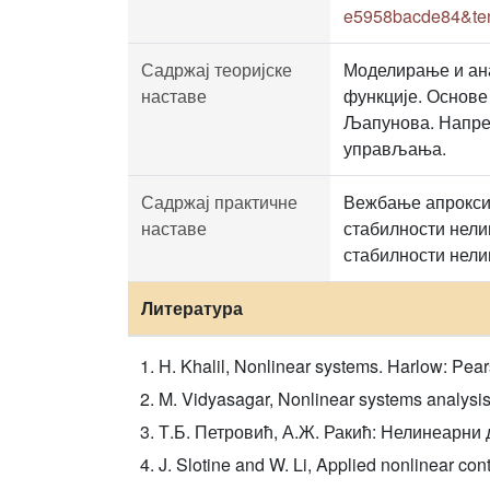
e5958bacde84&ten
Садржај теоријске
Моделирање и ана
наставе
функције. Основе
Љапунова. Напред
управљања.
Садржај практичне
Вежбање апрокси
наставе
стабилности нели
стабилности нели
Литература
H. Khalil, Nonlinear systems. Harlow: Pea
M. Vidyasagar, Nonlinear systems analysis
Т.Б. Петровић, А.Ж. Ракић: Нелинеарни 
J. Slotine and W. Li, Applied nonlinear con