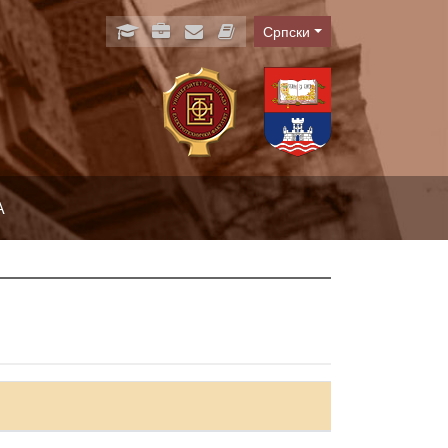
Српски
Language
А