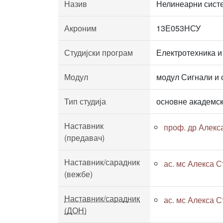
Назив
Нелинеарни сис
Акроним
13Е053НСУ
Студијски програм
Електротехника и
Модул
модул Сигнали и 
Тип студија
основне академск
Наставник
проф. др Алекс
(предавач)
Наставник/сарадник
ас. мс Алекса Ст
(вежбе)
Наставник/сарадник
ас. мс Алекса Ст
(ДОН)