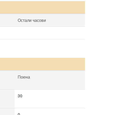
Остали часови
Поена
30
0