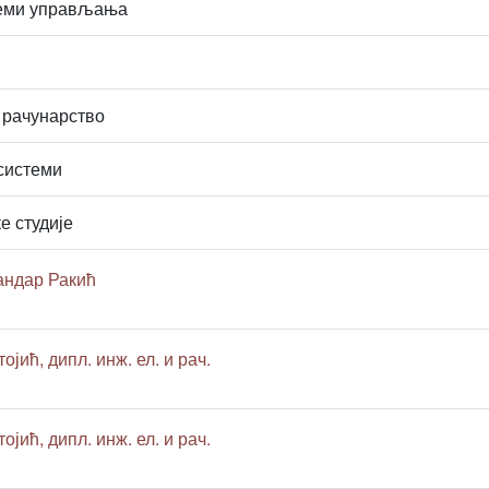
теми управљања
 рачунарство
системи
е студије
андар Ракић
ојић, дипл. инж. ел. и рач.
ојић, дипл. инж. ел. и рач.