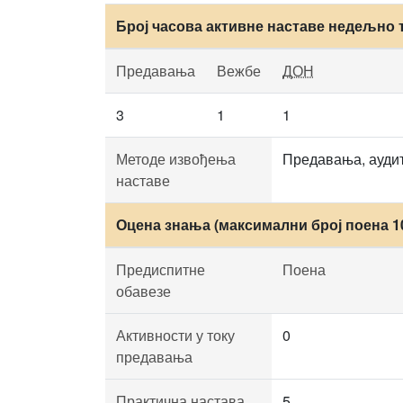
Број часова активне наставе недељно 
Предавања
Вежбе
ДОН
3
1
1
Методе извођења
Предавања, аудит
наставе
Оцена знања (максимални број поена 1
Предиспитне
Поена
обавезе
Активности у току
0
предавања
Практична настава
5