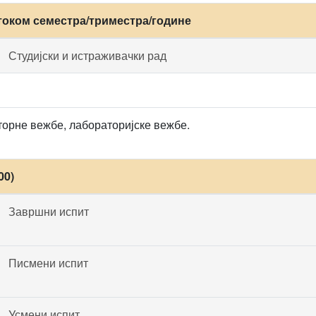
током семестра/триместра/године
Студијски и истраживачки рад
орне вежбе, лабораторијске вежбе.
00)
Завршни испит
Писмени испит
Усмени испит