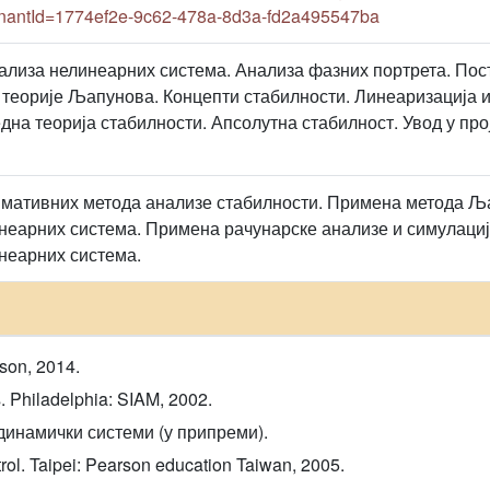
antId=1774ef2e-9c62-478a-8d3a-fd2a495547ba
лиза нелинеарних система. Анализа фазних портрета. Пост
 теорије Љапунова. Концепти стабилности. Линеаризација и
на теорија стабилности. Апсолутна стабилност. Увод у пр
мативних метода анализе стабилности. Примена метода Ља
неарних система. Примена рачунарске анализе и симулаци
неарних система.
rson, 2014.
. Philadelphia: SIAM, 2002.
динамички системи (у припреми).
trol. Taipei: Pearson education Taiwan, 2005.