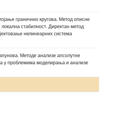
ојање граничних кругова. Метод описне
 локална стабилност. Директан метод
ојектовање нелинеарних система
пунова. Методе анализе апсолутне
ја у проблемима моделирања и анализе