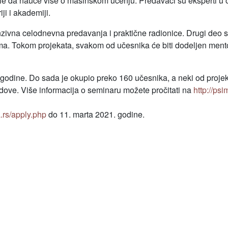
žele da nauče više o mašinskom učenju. Predavači su eksperti u 
ji i akademiji.
nzivna celodnevna predavanja i praktične radionice. Drugi deo
ima. Tokom projekata, svakom od učesnika će biti dodeljen mentor
. godine. Do sada je okupio preko 160 učesnika, a neki od proje
dove. Više informacija o seminaru možete pročitati na
http://psi
a.rs/apply.php
do 11. marta 2021. godine.