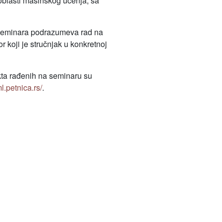
oblasti mašinskog učenja, sa
 seminara podrazumeva rad na
 koji je stručnjak u konkretnoj
kta rađenih na seminaru su
ml.petnica.rs/
.