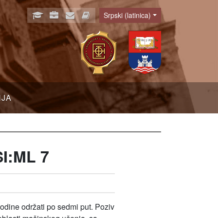
Srpski (latinica)
Language
NJA
SI:ML 7
dine održati po sedmi put. Poziv