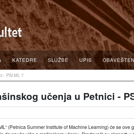
A
KATEDRE
SLUŽBE
UPIS
OBAVEŠTE
ci - PSI:ML 7
šinskog učenja u Petnici - P
“ (Petnica Summer Institute of Machine Learning) će se ove go