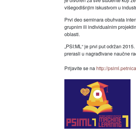
je otvoren za sve studente koji 
višegodišnjim iskustvom u industri
Prvi deo seminara obuhvata inte
grupnim ili individualnim projekt
oblasti.
„PSI:ML“ je prvi put održan 2015
prerasli u nagrađivane naučne ra
Prijavite se na
http://psiml.petnic