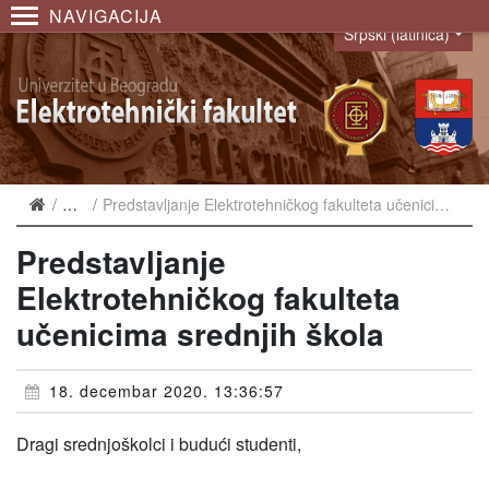
NAVIGACIJA
Srpski (latinica)
Language
Vesti
Predstavljanje Elektrotehničkog fakulteta učenicima srednjih škola
Predstavljanje
Elektrotehničkog fakulteta
učenicima srednjih škola
18. decembar 2020. 13:36:57
Dragi srednjoškolci i budući studenti,