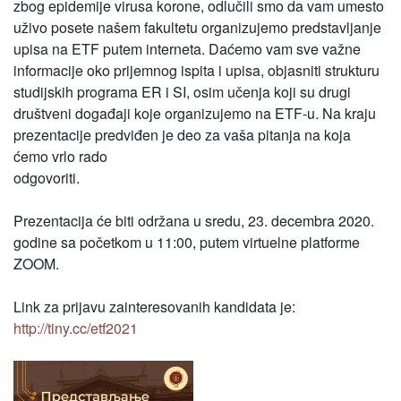
zbog epidemije virusa korone, odlučili smo da vam umesto
uživo posete našem fakultetu organizujemo predstavljanje
upisa na ETF putem interneta. Daćemo vam sve važne
informacije oko prijemnog ispita i upisa, objasniti strukturu
studijskih programa ER i SI, osim učenja koji su drugi
društveni događaji koje organizujemo na ETF-u. Na kraju
prezentacije predviđen je deo za vaša pitanja na koja
ćemo vrlo rado
odgovoriti.
Prezentacija će biti održana u sredu, 23. decembra 2020.
godine sa početkom u 11:00, putem virtuelne platforme
ZOOM.
Link za prijavu zainteresovanih kandidata je:
http://tiny.cc/etf2021