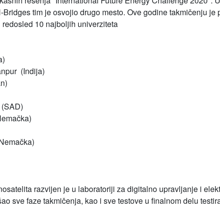
efikasnih rešenja *International Future Energy Challenge 2020*. 
Bridges tim je osvojio drugo mesto. Ove godine takmičenju je pr
 redosled 10 najboljih univerziteta
a)
anpur (Indija)
an)
r (SAD)
(Nemačka)
(Nemačka)
satelita razvijen je u laboratoriji za digitalno upravljanje i ele
ao sve faze takmičenja, kao i sve testove u finalnom delu testir