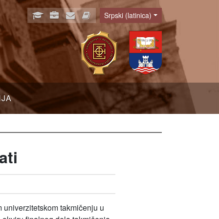
Srpski (latinica)
Language
NJA
ati
om univerzitetskom takmičenju u