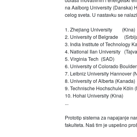
oblasti inovativnih i energetski 
na Aalborg University (Danska) H-
celog sveta. U nastavku se nalazi
1. Zhejiang University (Kina)
2. University of Belgrade (Srbij
3. India Institute of Technology K
4. National Ilan University (Tajv
5. Virginia Tech (SAD)
6. University of Colorado Boulde
7. Leibniz University Hannover 
8. University of Alberta (Kanada)
9. Technische Hochschule Köln 
10. Hohai University (Kina)
...
Prototip sistema za napajanje nano
fakulteta. Naš tim je uspešno proš