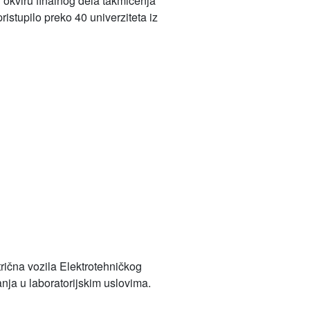
U okviru finalnog dela takmičenja
istupilo preko 40 univerziteta iz
ktrična vozila Elektrotehničkog
anja u laboratorijskim uslovima.