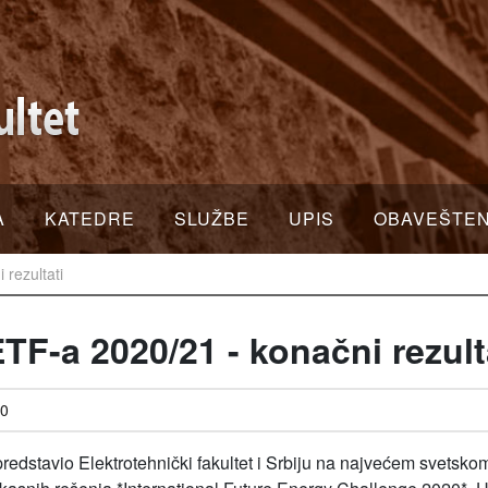
A
KATEDRE
SLUŽBE
UPIS
OBAVEŠTE
 rezultati
TF-a 2020/21 - konačni rezult
10
predstavio Elektrotehnički fakultet i Srbiju na najvećem svetsk