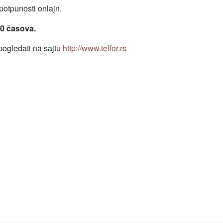
potpunosti onlajn.
30 časova.
pogledati na sajtu
http://www.telfor.rs