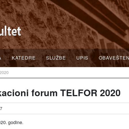
A
KATEDRE
SLUŽBE
UPIS
OBAVEŠTE
 2020
kacioni forum TELFOR 2020
47
20. godine.