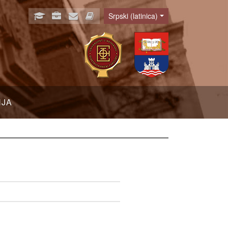
Srpski (latinica)
Language
NJA