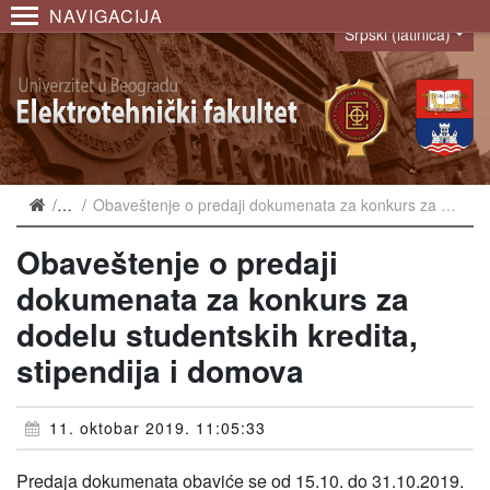
NAVIGACIJA
Srpski (latinica)
Language
Vesti
Obaveštenje o predaji dokumenata za konkurs za dodelu studentskih kredita, stipendija i domova
Obaveštenje o predaji
dokumenata za konkurs za
dodelu studentskih kredita,
stipendija i domova
11. oktobar 2019. 11:05:33
Predaja dokumenata obaviće se od 15.10. do 31.10.2019.