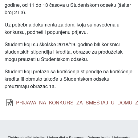
godine, od 11 do 13 časova u Studentskom odseku (šalter
broj 2 i 3).
Uz potrebna dokumenta za dom, koja su navedena u
konkursu, podneti i popunjenu prijavu.
Studenti koji su školske 2018/19. godine bili korisnici
studentskih stipendija i kredita, obrazac za produžetak
mogu preuzeti u Studentskom odseku.
Studenti koji prelaze sa korišćenja stipendije na korišćenje
kredita ili obrnuto takođe u Studentskom odseku
preuzimaju obrazac 1a.
PRIJAVA_NA_KONKURS_ZA_SMEŠTAJ_U_DOMU_ZA
Elektrotehnički fakultet, Univerzitet u Beogradu, Bulevar kralja Aleksandra