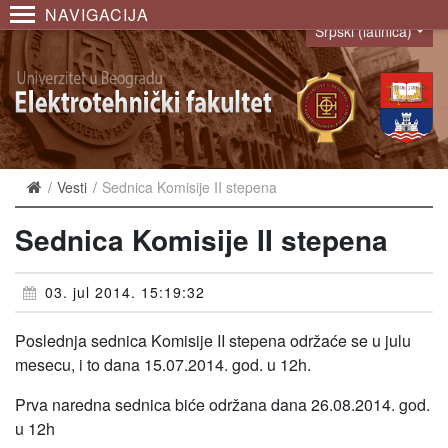
NAVIGACIJA
Srpski (latinica)
Language
Vesti
Sednica Komisije II stepena
Sednica Komisije II stepena
03. jul 2014. 15:19:32
Poslednja sednica Komisije II stepena održaće se u julu
mesecu, i to dana 15.07.2014. god. u 12h.
Prva naredna sednica biće održana dana 26.08.2014. god.
u 12h