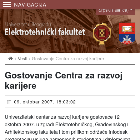
NAVIGACIJA
Srpski (latinica)
Language
Vesti
Gostovanje Centra za razvoj karijere
Gostovanje Centra za razvoj
karijere
09. oktobar 2007. 18:03:02
Univerzitetski centar za razvoj karijere gostovaće 12
oktobra 2007. u zgradi Elektrotehničkog, Građevinskog i
Arhitektonskog fakulteta i tom prilikom održaće infodesk
prezentaciju usluga namenjenih studentima i diplomcima