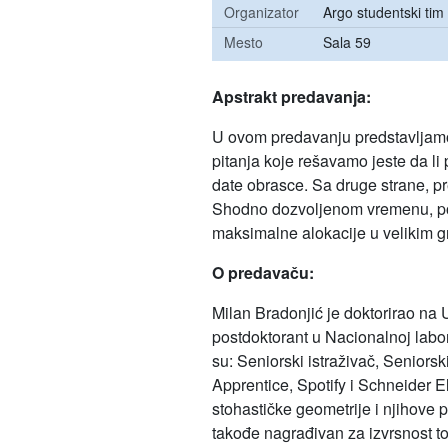
Organizator
Argo studentski tim
Mesto
Sala 59
Apstrakt predavanja:
U ovom predavanju predstavljamo 
pitanja koje rešavamo jeste da l
date obrasce. Sa druge strane, pr
Shodno dozvoljenom vremenu, po
maksimalne alokacije u velikim 
O
predavaču
:
Milan Bradonjić je doktorirao na U
postdoktorant u Nacionalnoj labor
su: Seniorski istraživač, Seniors
Apprentice, Spotify i Schneider El
stohastičke geometrije i njihove
takođe nagrađivan za izvrsnost to