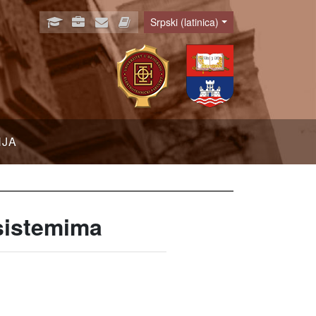
Srpski (latinica)
Language
NJA
sistemima