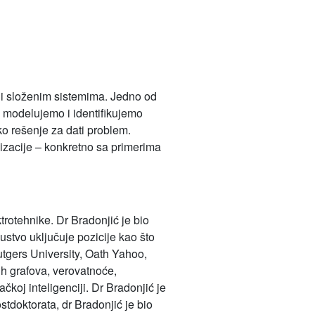
 i složenim sistemima. Jedno od
a modelujemo i identifikujemo
ko rešenje za dati problem.
acije – konkretno sa primerima
trotehnike. Dr Bradonjić je bio
ustvo uključuje pozicije kao što
utgers University, Oath Yahoo,
nih grafova, verovatnoće,
oj inteligenciji. Dr Bradonjić je
tdoktorata, dr Bradonjić je bio