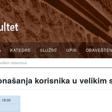
A
KATEDRE
SLUŽBE
UPIS
OBAVEŠTE
velikim sistemima
našanja korisnika u velikim 
. 18:00