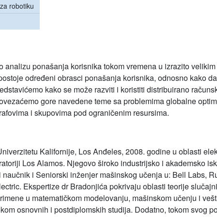
 za robotiku
analizu ponašanja korisnika tokom vremena u izrazito velikim
i postoje određeni obrasci ponašanja korisnika, odnosno kako d
edstavićemo kako se može razviti i koristiti distribuirano računs
vezaćemo gore navedene teme sa problemima globalne optimiz
grafovima i skupovima pod ograničenim resursima.
niverzitetu Kalifornije, Los Anđeles, 2008. godine u oblasti elek
atoriji Los Alamos. Njegovo široko industrijsko i akademsko isk
ki naučnik i Seniorski inženjer mašinskog učenja u: Bell Labs, R
ectric. Ekspertize dr Bradonjića pokrivaju oblasti teorije slučaj
 primene u matematičkom modelovanju, mašinskom učenju i veštačk
kom osnovnih i postdiplomskih studija. Dodatno, tokom svog pos