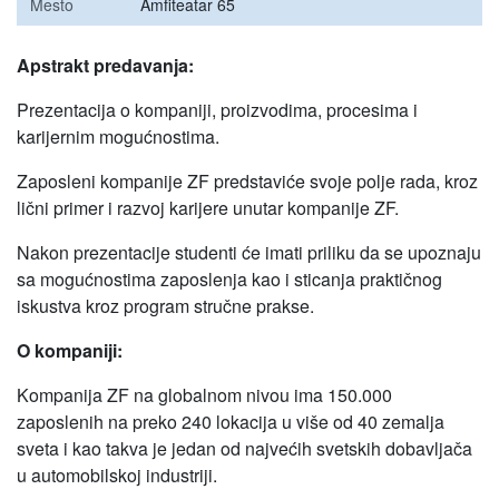
Mesto
Amfiteatar 65
Apstrakt predavanja:
Prezentacija o kompaniji, proizvodima, procesima i
karijernim mogućnostima.
Zaposleni kompanije ZF predstaviće svoje polje rada, kroz
lični primer i razvoj karijere unutar kompanije ZF.
Nakon prezentacije studenti će imati priliku da se upoznaju
sa mogućnostima zaposlenja kao i sticanja praktičnog
iskustva kroz program stručne prakse.
O kompaniji:
Kompanija ZF na globalnom nivou ima 150.000
zaposlenih na preko 240 lokacija u više od 40 zemalja
sveta i kao takva je jedan od najvećih svetskih dobavljača
u automobilskoj industriji.