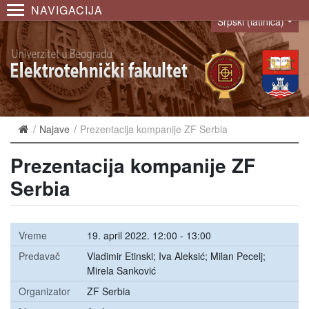
NAVIGACIJA
Srpski (latinica)
Language
Najave
Prezentacija kompanije ZF Serbia
Prezentacija kompanije ZF
Serbia
Vreme
19. april 2022. 12:00 - 13:00
Predavač
Vladimir Etinski; Iva Aleksić; Milan Pecelj;
Mirela Sanković
Organizator
ZF Serbia