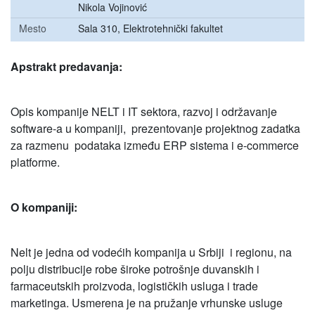
Nikola Vojinović
Mesto
Sala 310, Elektrotehnički fakultet
Apstrakt predavanja:
Opis kompanije NELT i IT sektora, razvoj i održavanje
software-a u kompaniji, prezentovanje projektnog zadatka
za razmenu podataka između ERP sistema i e-commerce
platforme.
O kompaniji:
Nelt je jedna od vodećih kompanija u Srbiji i regionu, na
polju distribucije robe široke potrošnje duvanskih i
farmaceutskih proizvoda, logističkih usluga i trade
marketinga. Usmerena je na pružanje vrhunske usluge