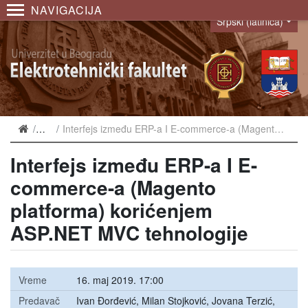
NAVIGACIJA
Srpski (latinica)
Language
Najave
Interfejs između ERP-a I E-commerce-a (Magento platforma) korićenjem ASP.NET MVC tehnologije
Interfejs između ERP-a I E-
commerce-a (Magento
platforma) korićenjem
ASP.NET MVC tehnologije
Vreme
16. maj 2019. 17:00
Predavač
Ivan Đorđević, Milan Stojković, Jovana Terzić,