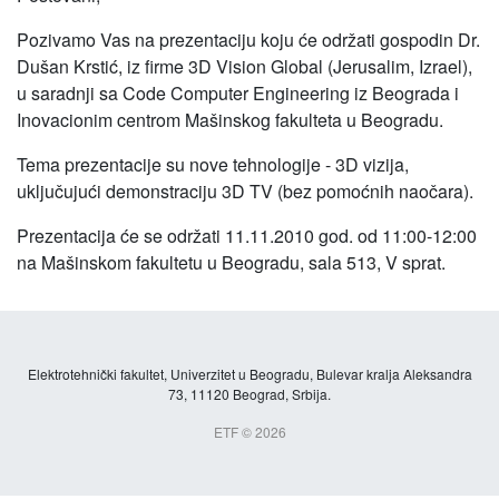
Pozivamo Vas na prezentaciju koju će održati gospodin Dr.
Dušan Krstić, iz firme 3D Vision Global (Jerusalim, Izrael),
u saradnji sa Code Computer Engineering iz Beograda i
Inovacionim centrom Mašinskog fakulteta u Beogradu.
Tema prezentacije su nove tehnologije - 3D vizija,
uključujući demonstraciju 3D TV (bez pomoćnih naočara).
Prezentacija će se održati 11.11.2010 god. od 11:00-12:00
na Mašinskom fakultetu u Beogradu, sala 513, V sprat.
Elektrotehnički fakultet, Univerzitet u Beogradu, Bulevar kralja Aleksandra
73, 11120 Beograd, Srbija.
ETF © 2026