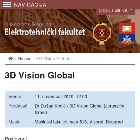
NAVIGACIJA
Srpski (latinica)
Language
Najave
3D Vision Global
3D Vision Global
Vreme
11. novembar 2010. 12:00
Predavač
Dr Dušan Krstić - 3D Vision Global (Jerusalim,
Izrael)
Mesto
Mašinski fakultet, sala 513, V sprat, Beograd
Poštovani,