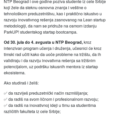
NTP Beograd i ove godine poziva studente iz cele Srbije
koji žele da steknu osnovna znanja i veštine o
tehnološkom preduzetništvu, kao i praktično iskustvo u
razvoju inovativnog rešenja zasnovanog na Lean startup
metodologiji, da nam se pridruže na osmom izdanju
ParkUP! studentskog startap bootcampa.
Od 30. jula do 4. avgusta u NTP Beograd,
kroz
intenzivan program učenja i druženja, učesnici će kroz
timski rad učiti kako da uoče probleme na tržištu, da ih
validiraju i da razviju inovativna rešenja sa tržišnim
potencijalom, uz podršku iskusnih mentora iz startap
ekosistema.
Ako studiraš i želiš:
✅ da razviješ preduzetnički način razmišljanja;
✅ da radiš na svom ličnom i profesionalnom razvoju;
✅ da radiš na inovativnoj ideji u timu sa studentima
različitih fakulteta iz cele Srbije;