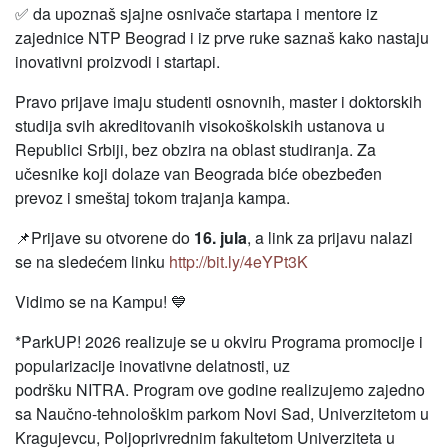
✅ da upoznaš sjajne osnivače startapa i mentore iz
zajednice NTP Beograd i iz prve ruke saznaš kako nastaju
inovativni proizvodi i startapi.
Pravo prijave imaju studenti osnovnih, master i doktorskih
studija svih akreditovanih visokoškolskih ustanova u
Republici Srbiji, bez obzira na oblast studiranja. Za
učesnike koji dolaze van Beograda biće obezbeđen
prevoz i smeštaj tokom trajanja kampa.
📌Prijave su otvorene do
16. jula
, a link za prijavu nalazi
se na sledećem linku
http://bit.ly/4eYPt3K
Vidimo se na Kampu! 💙
*ParkUP! 2026 realizuje se u okviru Programa promocije i
popularizacije inovativne delatnosti, uz
podršku NITRA. Program ove godine realizujemo zajedno
sa Naučno-tehnološkim parkom Novi Sad, Univerzitetom u
Kragujevcu, Poljoprivrednim fakultetom Univerziteta u