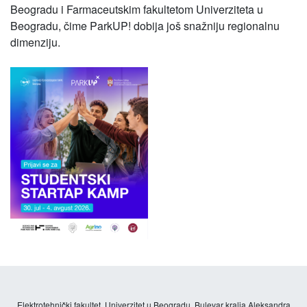
Beogradu i Farmaceutskim fakultetom Univerziteta u
Beogradu, čime ParkUP! dobija još snažniju regionalnu
dimenziju.
Elektrotehnički fakultet, Univerzitet u Beogradu, Bulevar kralja Aleksandra