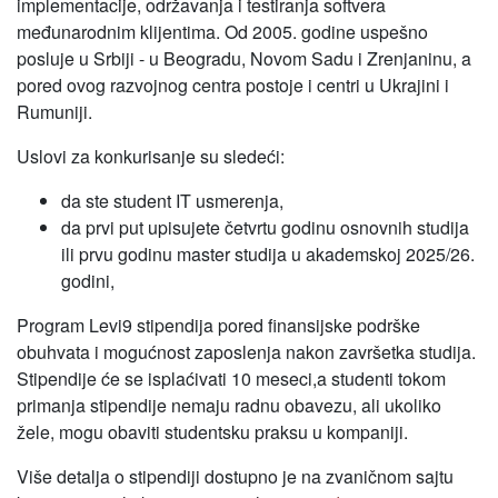
implementacije, održavanja i testiranja softvera
međunarodnim klijentima. Od 2005. godine uspešno
posluje u Srbiji - u Beogradu, Novom Sadu i Zrenjaninu, a
pored ovog razvojnog centra postoje i centri u Ukrajini i
Rumuniji.
Uslovi za konkurisanje su sledeći:
da ste student IT usmerenja,
da prvi put upisujete četvrtu godinu osnovnih studija
ili prvu godinu master studija u akademskoj 2025/26.
godini,
Program Levi9 stipendija pored finansijske podrške
obuhvata i mogućnost zaposlenja nakon završetka studija.
Stipendije će se isplaćivati 10 meseci,a studenti tokom
primanja stipendije nemaju radnu obavezu, ali ukoliko
žele, mogu obaviti studentsku praksu u kompaniji.
Više detalja o stipendiji dostupno je na zvaničnom sajtu