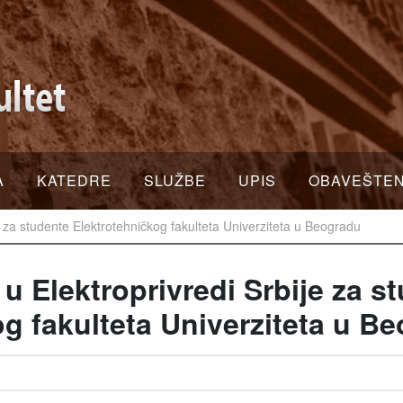
A
KATEDRE
SLUŽBE
UPIS
OBAVEŠTE
e za studente Elektrotehničkog fakulteta Univerziteta u Beogradu
u Elektroprivredi Srbije za s
g fakulteta Univerziteta u B