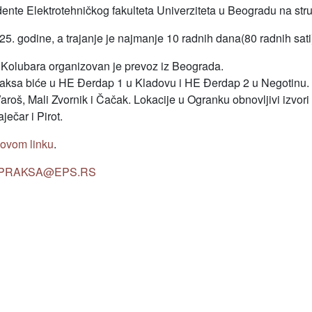
dente Elektrotehničkog fakulteta Univerziteta u Beogradu na str
5. godine, a trajanje je najmanje 10 radnih dana(80 radnih sati
 Kolubara organizovan je prevoz iz Beograda.
ksa biće u HE Đerdap 1 u Kladovu i HE Đerdap 2 u Negotinu. 
oš, Mali Zvornik i Čačak. Lokacije u Ogranku obnovljivi izvori 
ečar i Pirot.
ovom linku
.
PRAKSA@EPS.RS