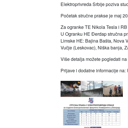
Elektroprivreda Srbije poziva stu
Početak stručne prakse je maj 202
Za ogranke TE Nikola Tesla i RB
U Ogranku HE Đerdap stručna pra
Limske HE: Bajina Bašta, Nova Var
Vučje (Leskovac), Niška banja, Zaj
Više detalja možete pogledati na
Prijave i dodatne informacije na: