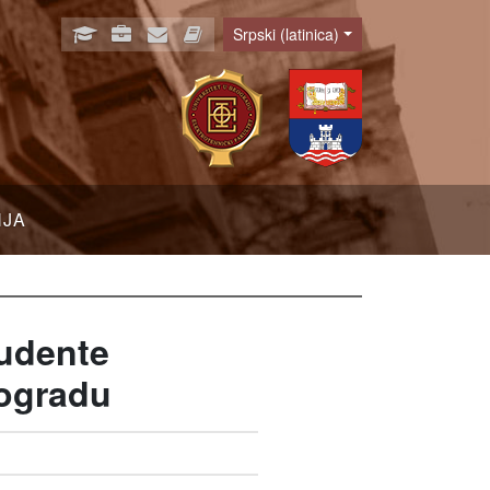
Srpski (latinica)
Language
NJA
tudente
eogradu