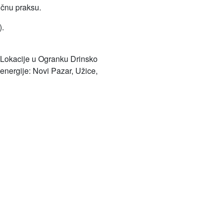
učnu praksu.
).
Lokacije u Ogranku Drinsko
energije: Novi Pazar, Užice,