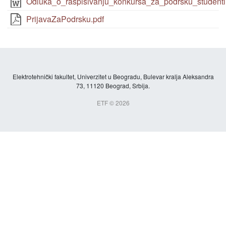
Odluka_o_raspisivanju_konkursa_za_podrsku_student
PrijavaZaPodrsku.pdf
Elektrotehnički fakultet, Univerzitet u Beogradu, Bulevar kralja Aleksandra
73, 11120 Beograd, Srbija.
ETF © 2026