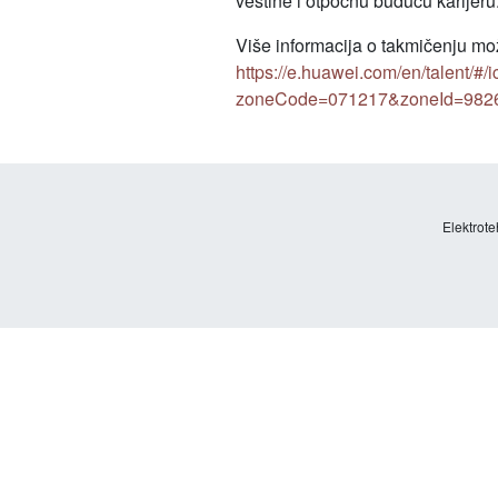
veštine i otpočnu buduću karijeru
Više informacija o takmičenju mo
https://e.huawei.com/en/talent/#/
zoneCode=071217&zoneId=9826
Elektrote