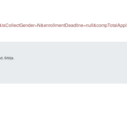
CollectGender=N&enrollmentDeadline=null&compTotalAppl
d, Srbija.