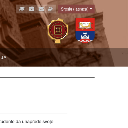
Srpski (latinica)
Language
NJA
studente da unaprede svoje