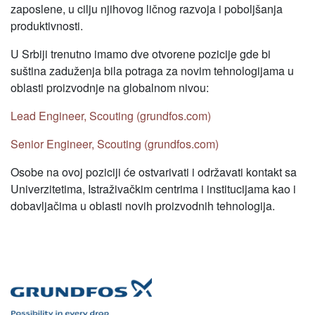
zaposlene, u cilju njihovog ličnog razvoja i poboljšanja
produktivnosti.
U Srbiji trenutno imamo dve otvorene pozicije gde bi
suština zaduženja bila potraga za novim tehnologijama u
oblasti proizvodnje na globalnom nivou:
Lead Engineer, Scouting (grundfos.com)
Senior Engineer, Scouting (grundfos.com)
Osobe na ovoj poziciji će ostvarivati i održavati kontakt sa
Univerzitetima, Istraživačkim centrima i institucijama kao i
dobavljačima u oblasti novih proizvodnih tehnologija.