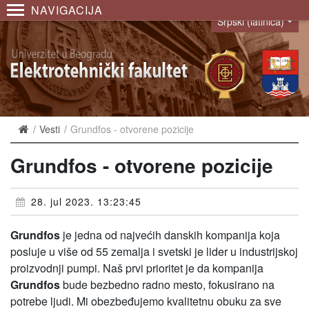
NAVIGACIJA
Srpski (latinica)
Language
Vesti
Grundfos - otvorene pozicije
Grundfos - otvorene pozicije
28. jul 2023. 13:23:45
Grundfos
je jedna od najvećih danskih kompanija koja
posluje u više od 55 zemalja i svetski je lider u industrijskoj
proizvodnji pumpi. Naš prvi prioritet je da kompanija
Grundfos
bude bezbedno radno mesto, fokusirano na
potrebe ljudi. Mi obezbeđujemo kvalitetnu obuku za sve