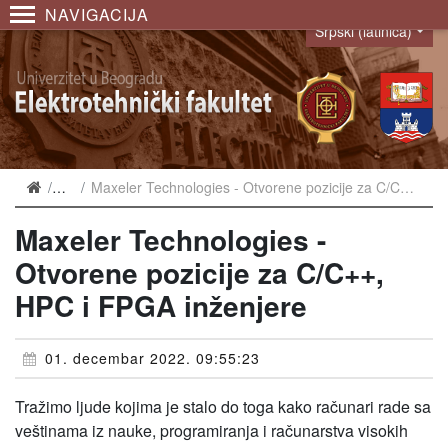
NAVIGACIJA
Srpski (latinica)
Language
Vesti
Maxeler Technologies - Otvorene pozicije za C/C++, HPC i FPGA inženjere
Maxeler Technologies -
Otvorene pozicije za C/C++,
HPC i FPGA inženjere
01. decembar 2022. 09:55:23
Tražimo ljude kojima je stalo do toga kako računari rade sa
veštinama iz nauke, programiranja i računarstva visokih